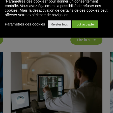
"Paramètres des cookies" pour donner un consentement
informatiques des entreprises deviennent de plus
L
contrôlé. Vous avez également la possibilité de refuser ces
en plus complexes, les plates-formes existantes [...]
cookies. Mais la désactivation de certains de ces cookies peut
affecter votre expérience de navigation.
Lo
, 
 
Logiciel de virtualisation des applications
Alternatives Citrix et 
V
Paramètres des cookies
Rejeter tout
Tout accepter
, 
, 
Vmware
Logiciel de virtualisation Linux
Solutions de bureau virtuel
Li
Lire la suite