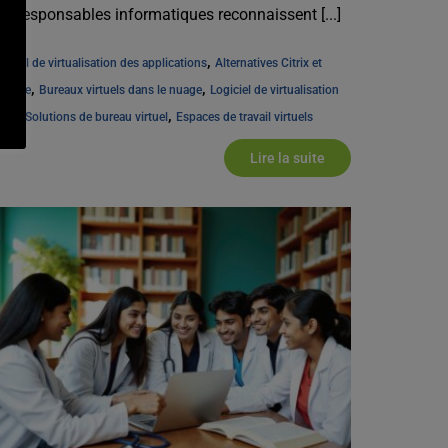
es responsables informatiques reconnaissent [...]
, 
giciel de virtualisation des applications
Alternatives Citrix et 
, 
, 
mware
Bureaux virtuels dans le nuage
Logiciel de virtualisation 
, 
, 
nux
Solutions de bureau virtuel
Espaces de travail virtuels
Lire la suite