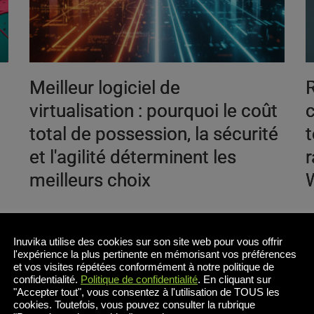
Meilleur logiciel de
R
n
virtualisation : pourquoi le coût
c
total de possession, la sécurité
t
et l'agilité déterminent les
r
meilleurs choix
Inuvika utilise des cookies sur son site web pour vous offrir
Le défi des équipes informatiques modernes Pour
L
l'expérience la plus pertinente en mémorisant vos préférences
t
sélectionner le meilleur logiciel de virtualisation, il
P
et vos visites répétées conformément à notre politique de
confidentialité.
Politique de confidentialité
. En cliquant sur
on
faut trouver un équilibre entre les performances,
d
"Accepter tout", vous consentez à l'utilisation de TOUS les
l'évolutivité et le coût. Alors que les environnements
o
cookies. Toutefois, vous pouvez consulter la rubrique