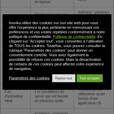
de bureau
Inférieur ; plusieurs
Élevé ; nécessite une
Besoins en
utilisateurs
machine virtuelle par
ressources
partagent les
Inuvika utilise des cookies sur son site web pour vous
utilisateur
ressources backend
offrir l'expérience la plus pertinente en mémorisant vos
préférences et vos visites répétées conformément à notre
Accessible depuis
politique de confidentialité.
Politique de confidentialité
. En
Peut nécessiter des
Compatibilité
presque tous les
cliquant sur "Accepter tout", vous consentez à l'utilisation
appareils gérés ou des
des appareils
appareils équipés
de TOUS les cookies. Toutefois, vous pouvez consulter la
clients légers
d'un navigateur
rubrique "Paramètres des cookies" pour donner un
consentement contrôlé. Vous avez également la
possibilité de refuser ces cookies. Mais la désactivation
Gestion complète du
Axé sur les mises à
de certains de ces cookies peut affecter votre expérience
Frais
système
jour et le contrôle
de navigation.
généraux de
d'exploitation,
au niveau des
gestion
correctifs, mises à
applications
Paramètres des cookies
Rejeter tout
Tout accepter
jour
Travailleurs ou
Cas
Les travailleurs du
utilisateurs ayant
d'utilisation
savoir qui ont besoin
besoin d'une
idéal
de plusieurs outils
application clé
Supérieur, comprend