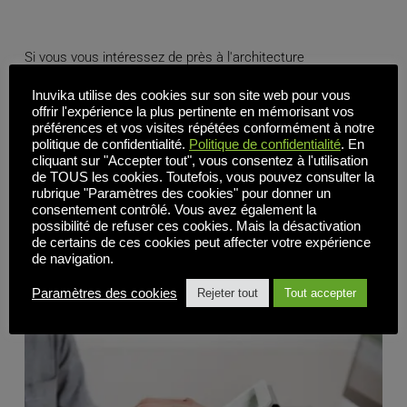
Si vous vous intéressez de près à l'architecture
informatique, vous savez déjà que le paysage VDI a ses
Inuvika utilise des cookies sur son site web pour vous
compromis. La flexibilité, le contrôle, l'évolutivité - tout cela
offrir l'expérience la plus pertinente en mémorisant vos
semble excellent jusqu'à ce que vous soyez enseveli sous
préférences et vos visites répétées conformément à notre
les licences, le verrouillage des fournisseurs ou les
politique de confidentialité.
Politique de confidentialité
. En
cliquant sur "Accepter tout", vous consentez à l'utilisation
systèmes [...]
de TOUS les cookies. Toutefois, vous pouvez consulter la
rubrique "Paramètres des cookies" pour donner un
, 
, 
consentement contrôlé. Vous avez également la
Tous les articles
Logiciel de virtualisation des applications
Bureaux 
possibilité de refuser ces cookies. Mais la désactivation
, 
virtuels dans le nuage
Actualités
de certains de ces cookies peut affecter votre expérience
de navigation.
Lire la suite
Paramètres des cookies
Rejeter tout
Tout accepter