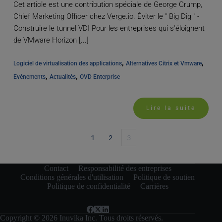
Cet article est une contribution spéciale de George Crump,
Chief Marketing Officer chez Verge.io. Éviter le " Big Dig " -
Construire le tunnel VDI Pour les entreprises qui s'éloignent
de VMware Horizon [...]
, 
, 
Logiciel de virtualisation des applications
Alternatives Citrix et Vmware
, 
, 
Evénements
Actualités
OVD Enterprise
Lire la suite
1
2
3
Contact
Responsabilité des entreprises
Conditions générales d'utilisation
Politique de soutien
Politique de confidentialité
Carrières
Copyright © 2026 Inuvika Inc. Tous droits réservés.