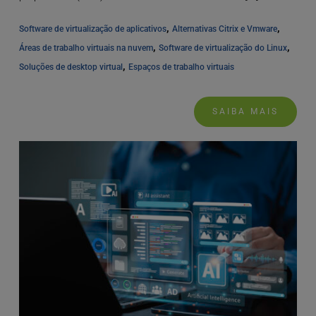
, 
, 
Software de virtualização de aplicativos
Alternativas Citrix e Vmware
, 
, 
Áreas de trabalho virtuais na nuvem
Software de virtualização do Linux
, 
Soluções de desktop virtual
Espaços de trabalho virtuais
SAIBA MAIS