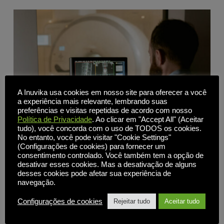
A Inuvika usa cookies em nosso site para oferecer a você
a experiência mais relevante, lembrando suas
preferências e visitas repetidas de acordo com nosso
Política de Privacidade
. Ao clicar em "Accept All" (Aceitar
tudo), você concorda com o uso de TODOS os cookies.
No entanto, você pode visitar "Cookie Settings"
(Configurações de cookies) para fornecer um
consentimento controlado. Você também tem a opção de
desativar esses cookies. Mas a desativação de alguns
Fugindo do domínio da Broadcom: a alternativa VDI de
desses cookies pode afetar sua experiência de
baixo custo para TI na área da saúde
navegação.
Configurações de cookies
Rejeitar tudo
Aceitar tudo
A mudança estratégica de VDI legada para aplicativos e