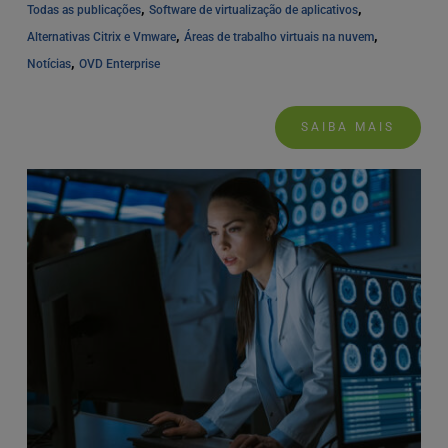
, 
, 
Todas as publicações
Software de virtualização de aplicativos
, 
, 
Alternativas Citrix e Vmware
Áreas de trabalho virtuais na nuvem
, 
Notícias
OVD Enterprise
SAIBA MAIS