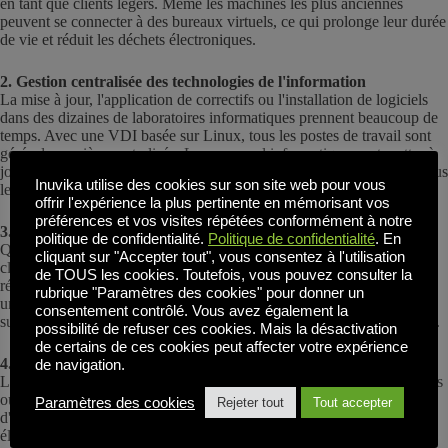
en tant que clients légers. Même les machines les plus anciennes
peuvent se connecter à des bureaux virtuels, ce qui prolonge leur durée
de vie et réduit les déchets électroniques.
2. Gestion centralisée des technologies de l'information
La mise à jour, l'application de correctifs ou l'installation de logiciels
dans des dizaines de laboratoires informatiques prennent beaucoup de
temps. Avec une VDI basée sur Linux, tous les postes de travail sont
gérés de manière centralisée. Le personnel informatique peut mettre à
jour une image et les changements apparaissent instantanément sur tous
Inuvika utilise des cookies sur son site web pour vous
les postes de travail des étudiants et des professeurs.
offrir l'expérience la plus pertinente en mémorisant vos
préférences et vos visites répétées conformément à notre
3. Accès sécurisé en tout lieu
politique de confidentialité.
Politique de confidentialité
. En
Que les élèves travaillent sur leurs devoirs depuis leur domicile ou en
cliquant sur "Accepter tout", vous consentez à l'utilisation
classe, leurs données restent protégées. Les systèmes Linux sont
de TOUS les cookies. Toutefois, vous pouvez consulter la
réputés pour leur sécurité et leur stabilité, et lorsqu'ils sont associés à
rubrique "Paramètres des cookies" pour donner un
une configuration VDI, les écoles bénéficient d'une protection
consentement contrôlé. Vous avez également la
supplémentaire contre les accès non autorisés et les pertes de données.
possibilité de refuser ces cookies. Mais la désactivation
de certains de ces cookies peut affecter votre expérience
4. Expérience d'apprentissage cohérente
de navigation.
Les bureaux virtuels garantissent que chaque élève a accès aux mêmes
outils logiciels, quel que soit l'appareil qu'il utilise. Cela permet
Paramètres des cookies
Rejeter tout
Tout accepter
d'uniformiser les règles du jeu, en particulier dans les écoles où les
élèves ne disposent pas forcément d'ordinateurs puissants à la maison.