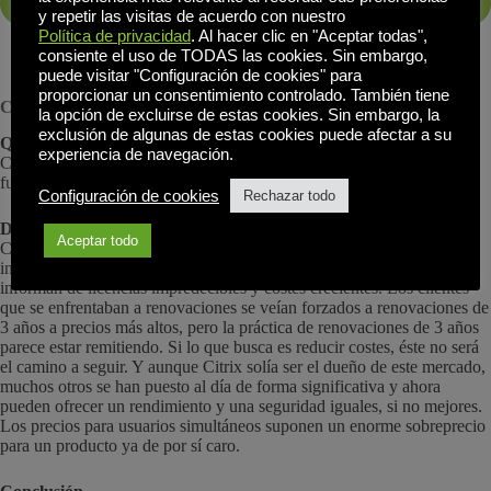
Ver comparación de costes TCO
y repetir las visitas de acuerdo con nuestro
Política de privacidad
. Al hacer clic en "Aceptar todas",
consiente el uso de TODAS las cookies. Sin embargo,
puede visitar "Configuración de cookies" para
proporcionar un consentimiento controlado. También tiene
Citrix
la opción de excluirse de estas cookies. Sin embargo, la
exclusión de algunas de estas cookies puede afectar a su
Qué ofrece
experiencia de navegación.
Citrix es un nombre bien conocido en el software VDI, que ofrece
funciones sólidas e integración para grandes empresas.
Configuración de cookies
Rechazar todo
Desafíos
Aceptar todo
Citrix suele conllevar una curva de aprendizaje pronunciada y una
infraestructura compleja. Al igual que VMware, muchos usuarios
informan de licencias impredecibles y costes crecientes. Los clientes
que se enfrentaban a renovaciones se veían forzados a renovaciones de
3 años a precios más altos, pero la práctica de renovaciones de 3 años
parece estar remitiendo. Si lo que busca es reducir costes, éste no será
el camino a seguir. Y aunque Citrix solía ser el dueño de este mercado,
muchos otros se han puesto al día de forma significativa y ahora
pueden ofrecer un rendimiento y una seguridad iguales, si no mejores.
Los precios para usuarios simultáneos suponen un enorme sobreprecio
para un producto ya de por sí caro.