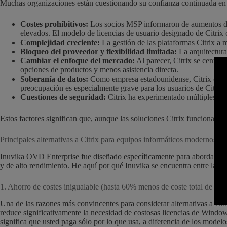
Muchas organizaciones están cuestionando su confianza continuada en C
Costes prohibitivos:
Los socios MSP informaron de aumentos de p
elevados. El modelo de licencias de usuario designado de Citrix 
Complejidad creciente:
La gestión de las plataformas Citrix a 
Bloqueo del proveedor y flexibilidad limitada:
La arquitectura
Cambiar el enfoque del mercado:
Al parecer, Citrix se centra
opciones de productos y menos asistencia directa.
Soberanía de datos:
Como empresa estadounidense, Citrix está s
preocupación es especialmente grave para los usuarios de Citrix
Cuestiones de seguridad:
Citrix ha experimentado múltiples bre
Estos factores significan que, aunque las soluciones Citrix funcionan t
Principales alternativas a Citrix para equipos informáticos modernos
Inuvika OVD Enterprise fue diseñado específicamente para abordar las l
y de alto rendimiento. He aquí por qué Inuvika se encuentra entre las me
1. Ahorro de costes inigualable (hasta 60% menos de coste total de pro
Una de las razones más convincentes para considerar alternativas a Cit
reduce significativamente la necesidad de costosas licencias de Windows
significa que usted paga sólo por lo que usa, a diferencia de los mod