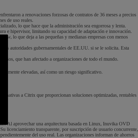
nfrentaron a renovaciones forzosas de contratos de 36 meses a precios
nes de uso reales.
alizado, lo que hace que la administración sea engorrosa y lenta.
tura e hipervisor, limitando su capacidad de adaptación e innovación.
 a Arrow, lo que deja a las pequeñas y medianas empresas con menos
las autoridades gubernamentales de EE.UU. si se le solicita. Esta
os años, que han afectado a organizaciones de todo el mundo.
ariamente elevadas, así como un riesgo significativo.
ternativas a Citrix que proporcionan soluciones optimizadas, rentables
ernas. Al aprovechar una arquitectura basada en Linux, Inuvika OVD
Su licenciamiento transparente, por suscripción de usuario concurrente,
ependientemente del uso real. Las organizaciones informan de ahorros