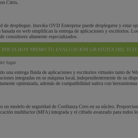
on Citrix.
cidad de despliegue. Inuvika OVD Enterprise puede desplegarse y estar op
n basada en web simplifican la entrega de aplicaciones y escritorios. 
 de consultores altamente especializados.
INICIA HOY MISMO TU EVALUACIÓN GRATUITA DEL TCO
ier lugar
ndo una entrega fluida de aplicaciones y escritorios virtuales tanto d
caciones integradas en su máquina local, independientemente de su dispo
 altamente optimizada, además de compatibilidad nativa con herramient
n un modelo de seguridad de Confianza Cero en su núcleo. Proporciona a
ticación multifactor (MFA) integrada y el cifrado avanzado para todos lo