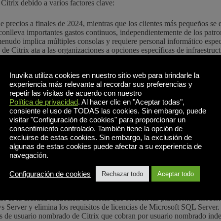
itrix debido a varios factores clave:
recios a finales de 2024, mientras que los clientes más pequeños se e
conlleva importantes gastos continuos, independientemente de los patro
menudo implica múltiples consolas y requiere personal informático especi
 de Citrix ata a las organizaciones a opciones específicas de infraestruc
 en sus 1.000 clientes más importantes y ha externalizado la asistencia
Inuvika utiliza cookies en nuestro sitio web para brindarle la
ujeta a la Ley CLOUD de EE.UU. y estaría obligada a entregar datos a 
experiencia más relevante al recordar sus preferencias y
 DaaS que almacenan todos sus datos en Citrix Cloud.
repetir las visitas de acuerdo con nuestro
chas de seguridad importantes relacionadas con NetScaler en los últim
Política de privacidad
. Al hacer clic en "Aceptar todas",
consiente el uso de TODAS las cookies. Sin embargo, puede
écnicamente, a menudo conllevan cargas operativas y financieras inneces
visitar "Configuración de cookies" para proporcionar un
consentimiento controlado. También tiene la opción de
excluirse de estas cookies. Sin embargo, la exclusión de
algunas de estas cookies puede afectar a su experiencia de
imitaciones de las implementaciones de Citrix heredadas, ofreciendo al
navegación.
jores alternativas a Citrix:
Configuración de cookies
Rechazar todo
Aceptar todo
piedad)
rix es la drástica reducción de costes que ofrecen las plataformas mod
 Server y elimina los requisitos de licencias de Microsoft SQL Server. 
elos de usuario nombrado de Citrix que cobran por usuario nombrado ind