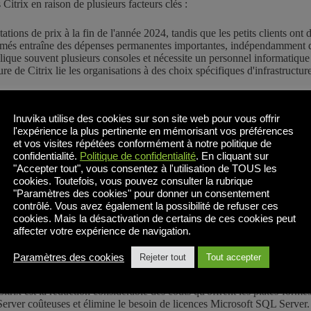
itrix en raison de plusieurs facteurs clés :
ons de prix à la fin de l'année 2024, tandis que les petits clients ont 
ommés entraîne des dépenses permanentes importantes, indépendamment de
ique souvent plusieurs consoles et nécessite un personnel informatique sp
re de Citrix lie les organisations à des choix spécifiques d'infrastructure
 sur ses 1 000 premiers clients et aurait externalisé l'assistance à Arrow
Inuvika utilise des cookies sur son site web pour vous offrir
itrix est soumise à l'US CLOUD Act et serait tenue de remettre des donn
l'expérience la plus pertinente en mémorisant vos préférences
utilisateurs de Citrix DaaS qui stockent toutes leurs données sur Citrix
et vos visites répétées conformément à notre politique de
connu de nombreuses failles de sécurité majeures impliquant NetScaler, 
confidentialité.
Politique de confidentialité
. En cliquant sur
"Accepter tout", vous consentez à l'utilisation de TOUS les
uement, elles s'accompagnent souvent de charges opérationnelles et financ
cookies. Toutefois, vous pouvez consulter la rubrique
"Paramètres des cookies" pour donner un consentement
es
contrôlé. Vous avez également la possibilité de refuser ces
cookies. Mais la désactivation de certains de ces cookies peut
tes des déploiements Citrix traditionnels, en proposant des alternatives 
affecter votre expérience de navigation.
natives à Citrix :
Paramètres des cookies
Rejeter tout
Tout accepter
 possession)
Citrix est la réduction considérable des coûts qu'offrent les plates-for
ver coûteuses et élimine le besoin de licences Microsoft SQL Server. 