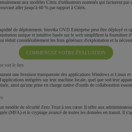
trairement aux modèles Citrix d'utilisateurs nommés qui facturent par ut
pouvant aller jusqu'à 60 % par rapport à Citrix.
a rapidité de déploiement. Inuvika OVD Enterprise peut être déployé et 
stration unique et intuitive basée sur le web simplifient la fourniture d
 réduit considérablement les frais généraux d'exploitation et la nécessi
COMMENCEZ VOTRE ÉVALUATION
e soit le lieu
assurant une livraison transparente des applications Windows et Linux et
'applications intégrées sur leur machine locale, quel que soit leur appare
ée, ainsi qu'une prise en charge native d'outils de collaboration essen
ro
 modèle de sécurité Zero Trust à son cœur. Il offre aux administrateurs u
ntégrée (MFA) et le cryptage avancé de toutes les données en transit. Il s