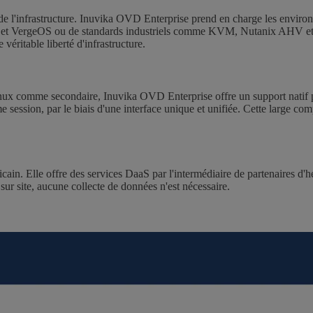
té de l'infrastructure. Inuvika OVD Enterprise prend en charge les envir
et VergeOS ou de standards industriels comme KVM, Nutanix AHV et vSp
véritable liberté d'infrastructure.
inux comme secondaire, Inuvika OVD Enterprise offre un support natif 
session, par le biais d'une interface unique et unifiée. Cette large comp
n. Elle offre des services DaaS par l'intermédiaire de partenaires d'h
sur site, aucune collecte de données n'est nécessaire.