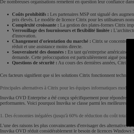
De nombreuses organisations remettent en question leur confiance dans C
Coûts prohibitifs :
Les partenaires MSP ont signalé des augmentati
prix élevés. Le modèle de licence Citrix pour les utilisateurs n
Complexité croissante :
La gestion des plates-formes Citrix impl
Verrouillage des fournisseurs et flexibilité limitée :
L'architectu
d'innovation.
Changement d'orientation du marché :
Citrix se concentrerait
réduit et une assistance moins directe.
Souveraineté des données :
En tant qu'entreprise américaine, C
demande. Cette préoccupation est particulièrement aiguë pour les 
Questions de sécurité :
Au cours des dernières années, Citrix a 
Ces facteurs signifient que si les solutions Citrix fonctionnent techniq
Principales alternatives à Citrix pour les équipes informatiques modern
Inuvika OVD Enterprise a été conçu spécifiquement pour répondre aux limi
performantes. Voici pourquoi Inuvika se classe parmi les meilleures alter
1. Des économies inégalées (jusqu'à 60% de réduction du coût total de
L'une des raisons les plus convaincantes d'envisager des alternatives à 
Inuvika OVD réduit considérablement le besoin de licences Windows Ser