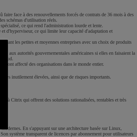
dû faire face à des renouvellements forcés de contrats de 36 mois à des
s schémas d'utilisation réels.
écialisé, ce qui rend l'administration lourde et lente.
 et d'hyperviseur, ce qui limite leur capacité d'adaptation et
, laissant les petites et moyennes entreprises avec un choix de produits
ées aux autorités gouvernementales américaines si elles en faisaient la
 Cloud.
qui ont affecté des organisations dans le monde entier.
ières inutilement élevées, ainsi que de risques importants.
à Citrix qui offrent des solutions rationalisées, rentables et très
mes modernes. En s'appuyant sur une architecture basée sur Linux,
Son système transparent de licences par abonnement pour utilisateurs