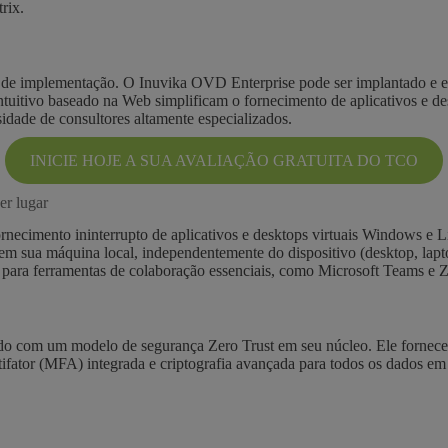
rix.
ade de implementação. O Inuvika OVD Enterprise pode ser implantado e e
tuitivo baseado na Web simplificam o fornecimento de aplicativos e de
idade de consultores altamente especializados.
INICIE HOJE A SUA AVALIAÇÃO GRATUITA DO TCO
er lugar
ornecimento ininterrupto de aplicativos e desktops virtuais Windows e 
m sua máquina local, independentemente do dispositivo (desktop, laptop
o para ferramentas de colaboração essenciais, como Microsoft Teams e
o com um modelo de segurança Zero Trust em seu núcleo. Ele fornece a
ifator (MFA) integrada e criptografia avançada para todos os dados em