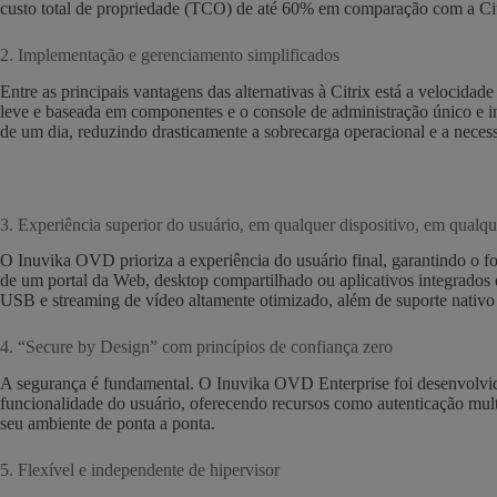
custo total de propriedade (TCO) de até 60% em comparação com a Cit
2. Implementação e gerenciamento simplificados
Entre as principais vantagens das alternativas à Citrix está a velocid
leve e baseada em componentes e o console de administração único e in
de um dia, reduzindo drasticamente a sobrecarga operacional e a necess
3. Experiência superior do usuário, em qualquer dispositivo, em qualqu
O Inuvika OVD prioriza a experiência do usuário final, garantindo o f
de um portal da Web, desktop compartilhado ou aplicativos integrados e
USB e streaming de vídeo altamente otimizado, além de suporte nativ
4. “Secure by Design” com princípios de confiança zero
A segurança é fundamental. O Inuvika OVD Enterprise foi desenvolvid
funcionalidade do usuário, oferecendo recursos como autenticação mult
seu ambiente de ponta a ponta.
5. Flexível e independente de hipervisor