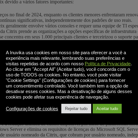
x devido a vários fatores importantes:
ços no final de 2024, enquanto os clientes menores enfrentaram renov
ontínuas significativas, independentemente dos padrões de uso reais.
ix geralmente envolve vários consoles e requer uma equipe de TI especi
da Citrix prende as organizações a opções específicas de infraestrutura
e concentra em seus 1.000 principais clientes e terceirizou o suporte
á sujeita ao US CLOUD Act e seria obrigada a entregar os dados às au
A Inuvika usa cookies em nosso site para oferecer a você a
zenam todos os seus dados no Citrix Cloud.
experiência mais relevante, lembrando suas preferências e
segurança importantes envolvendo o NetScaler nos últimos anos, afeta
visitas repetidas de acordo com nosso
Política de Privacidade
.
Ao clicar em "Accept All" (Aceitar tudo), você concorda com o
icamente, elas geralmente vêm com encargos operacionais e financeiros 
uso de TODOS os cookies. No entanto, você pode visitar
"Cookie Settings" (Configurações de cookies) para fornecer
um consentimento controlado. Você também tem a opção de
desativar esses cookies. Mas a desativação de alguns desses
 as limitações das implantações legadas da Citrix, oferecendo alternat
cookies pode afetar sua experiência de navegação.
vas à Citrix:
Configurações de cookies
Rejeitar tudo
Aceitar tudo
x é a redução drástica de custos disponível por meio de plataformas mo
ws Server e elimina os requisitos de licenças do Microsoft SQL Server
os de usuário nomeado da Citrix, que cobram por usuário nomeado, ind