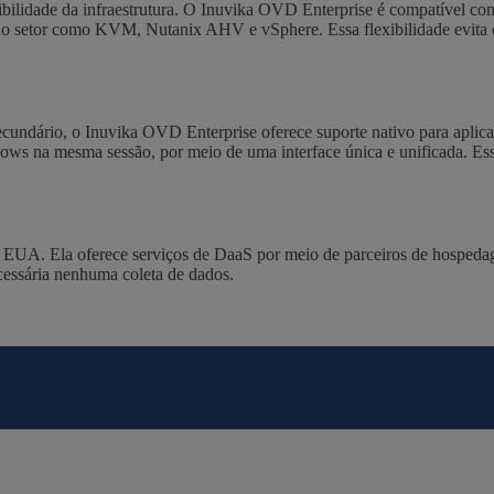
lexibilidade da infraestrutura. O Inuvika OVD Enterprise é compatível c
etor como KVM, Nutanix AHV e vSphere. Essa flexibilidade evita dep
secundário, o Inuvika OVD Enterprise oferece suporte nativo para apli
ws na mesma sessão, por meio de uma interface única e unificada. Essa
 EUA. Ela oferece serviços de DaaS por meio de parceiros de hospedag
ecessária nenhuma coleta de dados.