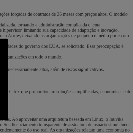
ações forçadas de contratos de 36 meses com preços altos. O modelo
alizada, tornando a administração complicada e lenta.
 e hipervisor, limitando sua capacidade de adaptação e inovação.
 para a Arrow, deixando as organizações de pequeno e médio porte com
toridades do governo dos EUA, se solicitado. Essa preocupação é
ndo organizações em todo o mundo.
desnecessariamente altos, além de riscos significativos.
ivas à Citrix que proporcionam soluções simplificadas, econômicas e de
dernas. Ao aproveitar uma arquitetura baseada em Linux, o Inuvika
. Seu licenciamento transparente de assinatura de usuário simultâneo
ependentemente do uso real. As organizações relatam uma economia no