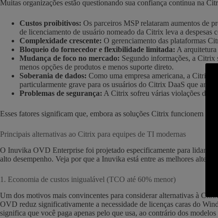
Muitas organizações estão questionando sua confiança contínua na Citri
Custos proibitivos:
Os parceiros MSP relataram aumentos de pre
de licenciamento de usuário nomeado da Citrix leva a despesas c
Complexidade crescente:
O gerenciamento das plataformas Citr
Bloqueio do fornecedor e flexibilidade limitada:
A arquitetura 
Mudança de foco no mercado:
Segundo informações, a Citrix s
menos opções de produtos e menos suporte direto.
Soberania de dados:
Como uma empresa americana, a Citrix est
particularmente grave para os usuários do Citrix DaaS que arma
Problemas de segurança:
A Citrix sofreu várias violações de 
Esses fatores significam que, embora as soluções Citrix funcionem tecn
Principais alternativas ao Citrix para equipes de TI modernas
O Inuvika OVD Enterprise foi projetado especificamente para lidar com
alto desempenho. Veja por que a Inuvika está entre as melhores alternati
1. Economia de custos inigualável (TCO até 60% menor)
Um dos motivos mais convincentes para considerar alternativas à Citri
OVD reduz significativamente a necessidade de licenças caras do Windo
significa que você paga apenas pelo que usa, ao contrário dos model