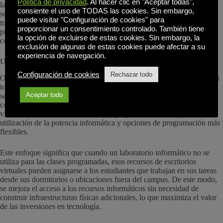
Política de privacidad
. Al hacer clic en "Aceptar todas",
la realización de experimentos en lugar de preocuparse por la
consiente el uso de TODAS las cookies. Sin embargo,
seguridad de los datos o la protección de la propiedad intelectual. La
puede visitar "Configuración de cookies" para
tranquilidad se extiende a su equipo de TI, que puede implantar
proporcionar un consentimiento controlado. También tiene
políticas de seguridad coherentes sin tener que gestionar docenas de
la opción de excluirse de estas cookies. Sin embargo, la
configuraciones de endpoints individuales.
exclusión de algunas de estas cookies puede afectar a su
experiencia de navegación.
Utilización optimizada de los recursos
Configuración de cookies
Rechazar todo
Otra ventaja importante es la mejora de la eficiencia de los recursos en
toda la institución. En lugar de mantener laboratorios informáticos
Aceptar todo
separados para cada departamento (con los costes asociados y las
complejidades de programación), puede ejecutar grupos de escritorios
virtuales en servidores centrales que proporcionan una mejor
utilización de la potencia informática y opciones de programación más
flexibles.
Este enfoque significa que cuando un laboratorio informático no se
utiliza para las clases programadas, esos recursos de escritorios
virtuales pueden asignarse a los estudiantes que trabajan en sus tareas
desde sus dormitorios o ubicaciones fuera del campus. De este modo,
se mejora el acceso a los recursos informáticos sin necesidad de
construir infraestructuras físicas adicionales, lo que maximiza el valor
de las inversiones en tecnología.