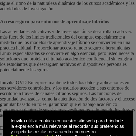
sigue el ritmo de la naturaleza dinámica de los cursos académicos y las
actividades de investigación.
Acceso seguro para entornos de aprendizaje híbridos
Las actividades educativas y de investigación se desarrollan cada vez
más fuera de los límites tradicionales del campus, especialmente a
medida que los modelos de aprendizaje híbrido se convierten en una
práctica habitual. Proporcionar acceso remoto seguro a herramientas
Linux especializadas se convierte en algo esencial, pero usted necesita
soluciones que protejan el trabajo académico confidencial sin exigir a
los estudiantes que descarguen archivos en dispositivos personales
potencialmente inseguros.
Inuvika OVD Enterprise mantiene todos los datos y aplicaciones en
sus servidores controlados, y los usuarios acceden a sus entornos de
escritorio a través de canales cifrados seguros. Las funciones de
seguridad avanzadas, como la autenticación de dos factores y el acceso
granular basado en roles, garantizan que el trabajo académico
permanezca dentro de sus sistemas gestionados, eliminando los riesgos
asociados a las brechas de dispositivos o la pérdida de portátiles.
Inuvika utiliza cookies en nuestro sitio web para brindarle
la experiencia más relevante al recordar sus preferencias
Este modelo de seguridad centralizada ofrece a sus profesores e
y repetir las visitas de acuerdo con nuestro
investigadores la confianza necesaria para centrarse en la enseñanza y