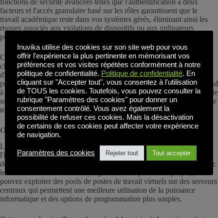
fonctions de sécurité avancées telles que l'authentification à deux
facteurs et l'accès granulaire basé sur les rôles garantissent que le
travail académique reste dans vos systèmes gérés, éliminant ainsi les
risques associés aux violations de dispositifs ou aux ordinateurs
portables perdus.
Inuvika utilise des cookies sur son site web pour vous
offrir l'expérience la plus pertinente en mémorisant vos
Ce modèle de sécurité centralisée permet à vos enseignants et
préférences et vos visites répétées conformément à notre
chercheurs de se concentrer sur l'enseignement et la réalisation
politique de confidentialité.
Politique de confidentialité
. En
d'expériences sans se soucier de la sécurité des données ou de la
cliquant sur "Accepter tout", vous consentez à l'utilisation
protection de la propriété intellectuelle. Cette tranquillité d'esprit s'étend
de TOUS les cookies. Toutefois, vous pouvez consulter la
à votre équipe informatique, qui peut mettre en œuvre des politiques de
rubrique "Paramètres des cookies" pour donner un
sécurité cohérentes sans avoir à gérer des dizaines de configurations de
consentement contrôlé. Vous avez également la
terminaux individuels.
possibilité de refuser ces cookies. Mais la désactivation
de certains de ces cookies peut affecter votre expérience
Optimisation de l'utilisation des ressources
de navigation.
L'amélioration de l'efficacité des ressources dans l'ensemble de
Paramètres des cookies
Rejeter tout
Tout accepter
l'institution constitue un autre avantage important. Au lieu d'entretenir
des laboratoires informatiques distincts pour chaque département (avec
les coûts et les difficultés de programmation que cela implique), vous
pouvez exploiter des pools de postes de travail virtuels sur des serveurs
centraux qui permettent une meilleure utilisation de la puissance
informatique et des options de programmation plus souples.