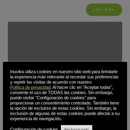
Leer más
Inuvika utiliza cookies en nuestro sitio web para brindarle
la experiencia más relevante al recordar sus preferencias
y repetir las visitas de acuerdo con nuestro
Política de privacidad
. Al hacer clic en "Aceptar todas",
consiente el uso de TODAS las cookies. Sin embargo,
puede visitar "Configuración de cookies" para
proporcionar un consentimiento controlado. También tiene
la opción de excluirse de estas cookies. Sin embargo, la
exclusión de algunas de estas cookies puede afectar a su
Aviso: CVE-2022-3786 y CVE-2022-3602:
experiencia de navegación.
Desbordamientos del búfer de direcciones de correo
electrónico X.509 OpenSSL
Configuración de cookies
Rechazar todo