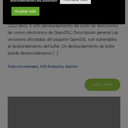
Aceptar todo
Actualización de Inuvika relativa a CVE-2022-3786 y CVE-
2022-3602: X.509 (desbordamiento del búfer de direcciones
de correo electrónico de OpenSSL) Descripción general Las
versiones afectadas del paquete OpenSSL son vulnerables
al desbordamiento del búfer. Un desbordamiento de búfer
puede desencadenarse [...]
, 
, 
Todos los mensajes
OVD Enterprise
Soporte
Leer más