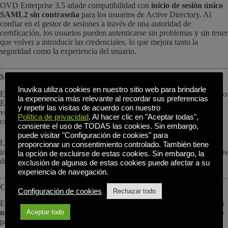
OVD Enterprise 3.5 añade compatibilidad con
inicio de sesión único
SAML2 sin contraseña
para los usuarios de Active Directory. Al
confiar en el gestor de sesiones a través de una autoridad de
certificación, los usuarios pueden autenticarse sin problemas y sin tener
que volver a introducir las credenciales, lo que mejora tanto la
seguridad como la experiencia del usuario.
Modo de aplicación y experiencia con el portapapeles mejorados
Inuvika utiliza cookies en nuestro sitio web para brindarle
El modo de aplicación se ha perfeccionado en los clientes de Escritorio
la experiencia más relevante al recordar sus preferencias
Empresarial de Windows, macOS y Linux, ofreciendo un manejo de
y repetir las visitas de acuerdo con nuestro
ventanas más fluido, un paso de teclado mejorado y un
Política de privacidad
. Al hacer clic en "Aceptar todas",
comportamiento más nativo de las aplicaciones.
consiente el uso de TODAS las cookies. Sin embargo,
puede visitar "Configuración de cookies" para
La compatibilidad con portapapeles también se ha ampliado para
proporcionar un consentimiento controlado. También tiene
incluir
texto enriquecido y copia de archivos
, haciendo que los flujos
la opción de excluirse de estas cookies. Sin embargo, la
de trabajo habituales sean más rápidos y fiables.
exclusión de algunas de estas cookies puede afectar a su
experiencia de navegación.
Clientes nativos para plataformas modernas
Configuración de cookies
Rechazar todo
El Enterprise Desktop Client para Windows ya está disponible
64 bits
Aceptar todo
nativo
, mientras que el cliente de macOS se ha reescrito por completo
para funcionar con
de forma nativa en Apple Silicon
, mejorando el