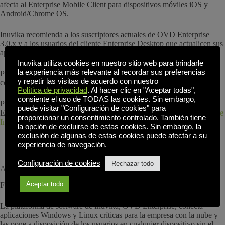
afecta al Enterprise Mobile Client para dispositivos móviles iOS y
Android/Chrome OS.
Inuvika recomienda a los suscriptores actuales de OVD Enterprise
3.0.x y a los usuarios del cliente Enterprise Desktop que actualicen sus
aplicaciones cliente y sus instalaciones de servidor.
Inuvika utiliza cookies en nuestro sitio web para brindarle
la experiencia más relevante al recordar sus preferencias
Para obtener más información sobre la versión de mantenimiento,
y repetir las visitas de acuerdo con nuestro
consulte la página
Resumen de las notas de la versión 3.0.2 de OVD
Política de privacidad
. Al hacer clic en "Aceptar todas",
consiente el uso de TODAS las cookies. Sin embargo,
Para descargar las versiones más recientes de los clientes OVD
puede visitar "Configuración de cookies" para
Enterprise Desktop, visite la sección de descargas en la página
Soporte
proporcionar un consentimiento controlado. También tiene
Inuvika
página.
la opción de excluirse de estas cookies. Sin embargo, la
exclusión de algunas de estas cookies puede afectar a su
experiencia de navegación.
Configuración de cookies
Rechazar todo
Acerca de Inuvika:
Aceptar todo
Facilitamos la virtualización de aplicaciones
La plataforma de software de Inuvika, OVD Enterprise, conecta
aplicaciones Windows y Linux críticas para la empresa con la nube y
las pone a disposición de los usuarios en cualquier dispositivo sin el