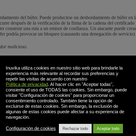
damiento del búfer. Puede producirse un desbordamiento de búfer en la
rre después de la verificación de la firma de la cadena del certificado
oder construir una ruta a un emisor de confianza. Un atacante puede crea
búfer podría provocar un bloqueo (causando una denegación de servicio)
dor malicioso.
ticación del cliente y se conecta un cliente malicioso.
Inuvika utiliza cookies en nuestro sitio web para brindarle la
 como CRÍTICO. Análisis posteriores basados en algunos de los factor
experiencia más relevante al recordar sus preferencias y
 lo antes posible.
repetir las visitas de acuerdo con nuestro
Política de privacidad
. Al hacer clic en "Aceptar todas",
consiente el uso de TODAS las cookies. Sin embargo, puede
visitar "Configuración de cookies" para proporcionar un
s del servicio OVD Enterprise. Sin embargo, se recomienda a los clien
consentimiento controlado. También tiene la opción de
excluirse de estas cookies. Sin embargo, la exclusión de
algunas de estas cookies puede afectar a su experiencia de
navegación.
Configuración de cookies
Rechazar todo
Aceptar todo