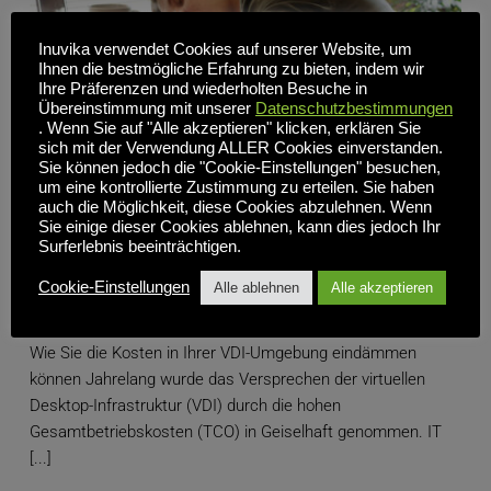
Inuvika verwendet Cookies auf unserer Website, um
Ihnen die bestmögliche Erfahrung zu bieten, indem wir
Ihre Präferenzen und wiederholten Besuche in
Übereinstimmung mit unserer
Datenschutzbestimmungen
. Wenn Sie auf "Alle akzeptieren" klicken, erklären Sie
sich mit der Verwendung ALLER Cookies einverstanden.
Sie können jedoch die "Cookie-Einstellungen" besuchen,
um eine kontrollierte Zustimmung zu erteilen. Sie haben
auch die Möglichkeit, diese Cookies abzulehnen. Wenn
Sie einige dieser Cookies ablehnen, kann dies jedoch Ihr
Concurrent-User-Lizenzierung vs. Named User: Nur
Surferlebnis beeinträchtigen.
zahlen, wenn sie arbeiten
Cookie-Einstellungen
Alle ablehnen
Alle akzeptieren
Wie Sie die Kosten in Ihrer VDI-Umgebung eindämmen
können Jahrelang wurde das Versprechen der virtuellen
Desktop-Infrastruktur (VDI) durch die hohen
Gesamtbetriebskosten (TCO) in Geiselhaft genommen. IT
[...]