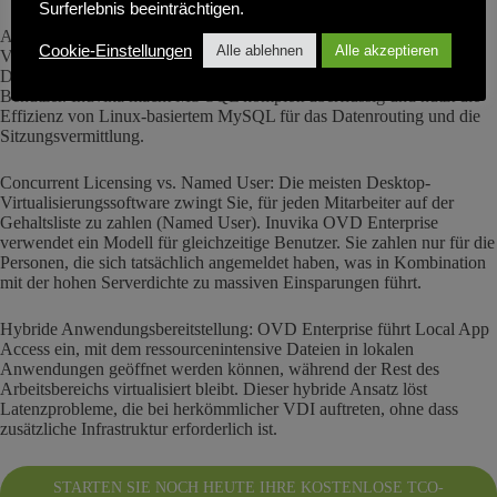
Surferlebnis beeinträchtigen.
Abschaffung der Microsoft-Steuer: Herkömmliche Desktop-
Cookie-Einstellungen
Alle ablehnen
Alle akzeptieren
Virtualisierungslösungen erfordern eine Microsoft SQL Server-
Datenbank für die Verwaltungsebene und teure RDS-CALs für jeden
Benutzer. Inuvika macht MS SQL komplett überflüssig und nutzt die
Effizienz von Linux-basiertem MySQL für das Datenrouting und die
Sitzungsvermittlung.
Concurrent Licensing vs. Named User: Die meisten Desktop-
Virtualisierungssoftware zwingt Sie, für jeden Mitarbeiter auf der
Gehaltsliste zu zahlen (Named User). Inuvika OVD Enterprise
verwendet ein Modell für gleichzeitige Benutzer. Sie zahlen nur für die
Personen, die sich tatsächlich angemeldet haben, was in Kombination
mit der hohen Serverdichte zu massiven Einsparungen führt.
Hybride Anwendungsbereitstellung: OVD Enterprise führt Local App
Access ein, mit dem ressourcenintensive Dateien in lokalen
Anwendungen geöffnet werden können, während der Rest des
Arbeitsbereichs virtualisiert bleibt. Dieser hybride Ansatz löst
Latenzprobleme, die bei herkömmlicher VDI auftreten, ohne dass
zusätzliche Infrastruktur erforderlich ist.
STARTEN SIE NOCH HEUTE IHRE KOSTENLOSE TCO-