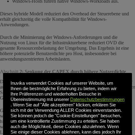
Windows-Hosts führen native Windows-Workloads aus.
Dieses hybride Modell reduziert den Overhead der Steuerebene und
erhält gleichzeitig die volle Kompatibilität für Windows-
Anwendungen.
Durch die Minimierung der Windows-Anforderungen und die
Nutzung von Linux für die Infrastrukturebene reduziert OVD die
gesamte Ressourcenbelastung der Umgebung. Das Ergebnis ist eine
höhere potenzielle Benutzerdichte pro Host, insbesondere bei
anwendungszentrierten Arbeitslasten.
Abschnitt
2: Senkung der CAPEX durch höhere Nutzerdichte
Die Rechnung ist einfach: Wenn Sie 40 bis 60 Prozent mehr Benutzer
Inuvika verwendet Cookies auf unserer Website, um
auf einem einzigen Server unterbringen können, benötigen Sie weniger
Ihnen die bestmögliche Erfahrung zu bieten, indem wir
Server. Hier bietet Inuvika einen massiven Vorteil bei den
Ihre Präferenzen und wiederholten Besuche in
Gesamtbetriebskosten (TCO).
Übereinstimmung mit unserer
Datenschutzbestimmungen
. Wenn Sie auf "Alle akzeptieren" klicken, erklären Sie
Geringerer Hardware-Bedarf: Da die Linux-Virtualisierungssoftware
sich mit der Verwendung ALLER Cookies einverstanden.
weniger anspruchsvoll ist, können Sie teure Hardware-Erneuerungen
Sie können jedoch die "Cookie-Einstellungen" besuchen,
hinauszögern. Ihre vorhandenen Server können plötzlich eine
um eine kontrollierte Zustimmung zu erteilen. Sie haben
wachsende Zahl von Mitarbeitern unterstützen, ohne dass es zu
auch die Möglichkeit, diese Cookies abzulehnen. Wenn
Leistungsengpässen kommt.
Sie einige dieser Cookies ablehnen, kann dies jedoch Ihr