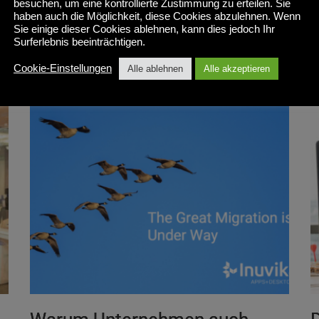
besuchen, um eine kontrollierte Zustimmung zu erteilen. Sie
, 
, 
, 
haben auch die Möglichkeit, diese Cookies abzulehnen. Wenn
Vmware
Desktop-Virtualisierung
Linux-Virtualisierungssoftware
Sie einige dieser Cookies ablehnen, kann dies jedoch Ihr
Virtuelle Desktop-Lösungen
Surferlebnis beeinträchtigen.
Mehr lesen
Cookie-Einstellungen
Alle ablehnen
Alle akzeptieren