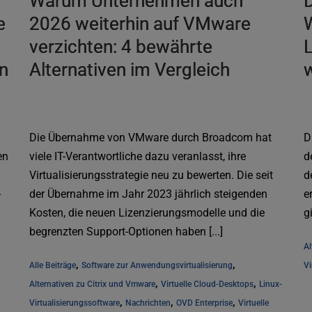
Warum Unternehmen auch
D
e
2026 weiterhin auf VMware
W
verzichten: 4 bewährte
n
Alternativen im Vergleich
Die Übernahme von VMware durch Broadcom hat
D
en
viele IT-Verantwortliche dazu veranlasst, ihre
d
Virtualisierungsstrategie neu zu bewerten. Die seit
d
-
der Übernahme im Jahr 2023 jährlich steigenden
e
Kosten, die neuen Lizenzierungsmodelle und die
gi
begrenzten Support-Optionen haben [...]
Al
, 
, 
Alle Beiträge
Software zur Anwendungsvirtualisierung
Vi
, 
, 
Alternativen zu Citrix und Vmware
Virtuelle Cloud-Desktops
Linux-
, 
, 
, 
Virtualisierungssoftware
Nachrichten
OVD Enterprise
Virtuelle 