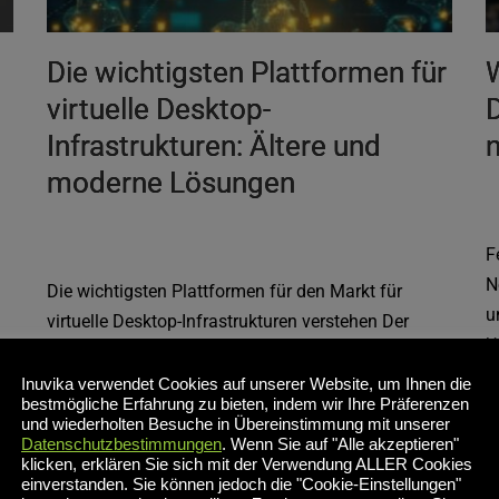
Die wichtigsten Plattformen für
W
virtuelle Desktop-
Infrastrukturen: Ältere und
n
moderne Lösungen
F
N
Die wichtigsten Plattformen für den Markt für
u
virtuelle Desktop-Infrastrukturen verstehen Der
U
Markt für virtuelle Desktop-Infrastrukturen ist
M
größer und wettbewerbsintensiver, als viele
Inuvika verwendet Cookies auf unserer Website, um Ihnen die
bestmögliche Erfahrung zu bieten, indem wir Ihre Präferenzen
p-
Unternehmen glauben. Während in der
und wiederholten Besuche in Übereinstimmung mit unserer
So
Vergangenheit zwei Anbieter die Diskussionen
Datenschutzbestimmungen
. Wenn Sie auf "Alle akzeptieren"
V
klicken, erklären Sie sich mit der Verwendung ALLER Cookies
dominierten, [...]
einverstanden. Sie können jedoch die "Cookie-Einstellungen"
, 
-
Software zur Anwendungsvirtualisierung
Alternativen zu Citrix und 