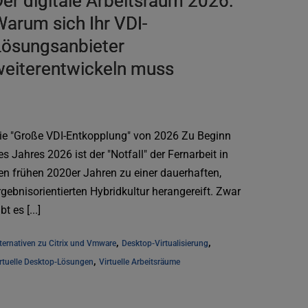
er digitale Arbeitsraum 2026:
arum sich Ihr VDI-
Lösungsanbieter
weiterentwickeln muss
ie "Große VDI-Entkopplung" von 2026 Zu Beginn
es Jahres 2026 ist der "Notfall" der Fernarbeit in
en frühen 2020er Jahren zu einer dauerhaften,
rgebnisorientierten Hybridkultur herangereift. Zwar
bt es [...]
, 
, 
ternativen zu Citrix und Vmware
Desktop-Virtualisierung
, 
rtuelle Desktop-Lösungen
Virtuelle Arbeitsräume