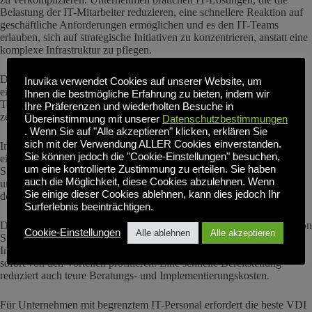
Belastung der IT-Mitarbeiter reduzieren, eine schnellere Reaktion auf
geschäftliche Anforderungen ermöglichen und es den IT-Teams
erlauben, sich auf strategische Initiativen zu konzentrieren, anstatt eine
komplexe Infrastruktur zu pflegen.
Die beste VDI für Unternehmen konsolidiert die Verwaltung in
Inuvika verwendet Cookies auf unserer Website, um
einheitlichen Schnittstellen. Anstatt dass IT-Teams mehrere Konsolen,
Ihnen die bestmögliche Erfahrung zu bieten, indem wir
Tools und spezialisierte Plattformen verwalten müssen, bietet sie eine
Ihre Präferenzen und wiederholten Besuche in
zentrale Verwaltung für alle virtuellen Desktop-Funktionen.
Übereinstimmung mit unserer
Datenschutzbestimmungen
. Wenn Sie auf "Alle akzeptieren" klicken, erklären Sie
sich mit der Verwendung ALLER Cookies einverstanden.
Inuvika OVD Enterprise ist ein Beispiel für diesen Ansatz mit einer
Sie können jedoch die "Cookie-Einstellungen" besuchen,
einheitlichen webbasierten Verwaltung für Benutzerverwaltung,
um eine kontrollierte Zustimmung zu erteilen. Sie haben
Sitzungssteuerung, Sicherheitsrichtlinien, Anwendungsbereitstellung
auch die Möglichkeit, diese Cookies abzulehnen. Wenn
und Infrastruktureinstellungen. Diese Konsolidierung reduziert direkt
Sie einige dieser Cookies ablehnen, kann dies jedoch Ihr
den IT-Personalbedarf und beschleunigt die Fehlerbehebung.
Surferlebnis beeinträchtigen.
Die beste VDI für Unternehmen ist schnell einsatzbereit. Innerhalb von
Cookie-Einstellungen
Alle ablehnen
Alle akzeptieren
Stunden statt Wochen können Unternehmen ihre virtuelle Desktop-
Infrastruktur mit minimalen Betriebsunterbrechungen migrieren und
sofort von den Vorteilen profitieren. Eine schnelle Bereitstellung
reduziert auch teure Beratungs- und Implementierungskosten.
Für Unternehmen mit begrenztem IT-Personal erfordert die beste VDI