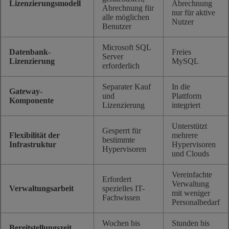
Lizenzierungsmodell
Abrechnung
Abrechnung für
nur für aktive
alle möglichen
Nutzer
Benutzer
Microsoft SQL
Datenbank-
Freies
Server
Lizenzierung
MySQL
erforderlich
Separater Kauf
In die
Gateway-
und
Plattform
Komponente
Lizenzierung
integriert
Unterstützt
Gesperrt für
Flexibilität der
mehrere
bestimmte
Infrastruktur
Hypervisoren
Hypervisoren
und Clouds
Vereinfachte
Erfordert
Verwaltung
Verwaltungsarbeit
spezielles IT-
mit weniger
Fachwissen
Personalbedarf
Wochen bis
Stunden bis
Bereitstellungszeit