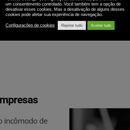
as senhas e o OVD notificará os 
um consentimento controlado. Você também tem a opção de
desativar esses cookies. Mas a desativação de alguns desses
usuários quando for o momento de 
cookies pode afetar sua experiência de navegação.
atualizá-las.
Configurações de cookies
Rejeitar tudo
Aceitar tudo
SAIBA MAIS
empresas
o incômodo de 