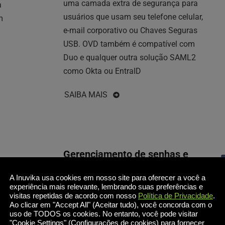
uma camada extra de segurança para 
 
usuários que usam seu telefone celular, 
 
e-mail corporativo ou Chaves Seguras 
USB. OVD também é compatível com 
Duo e qualquer outra solução SAML2 
como Okta ou EntraID
SAIBA MAIS
Gerenciamento de senhas e 
detecção de expiração
A Inuvika usa cookies em nosso site para oferecer a você a
experiência mais relevante, lembrando suas preferências e
Autogerencie senhas e configurações 
visitas repetidas de acordo com nosso
Política de Privacidade
.
de 2FA usando o novo portal OVD 
Ao clicar em "Accept All" (Aceitar tudo), você concorda com o
uso de TODOS os cookies. No entanto, você pode visitar
 
Security.  Defina limites de tempo para 
"Cookie Settings" (Configurações de cookies) para fornecer