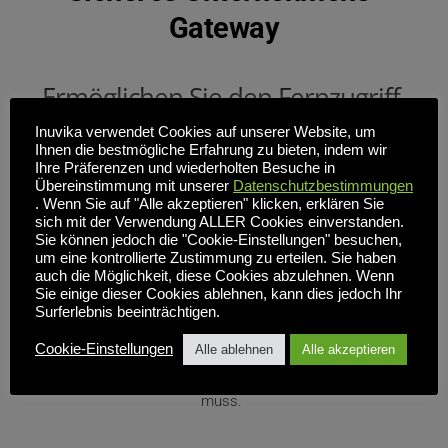
Gateway
Ermöglichen Sie den Fernzugriff 
ohne den Aufwand für die 
Inuvika verwendet Cookies auf unserer Website, um
Verwaltung eines VPN.
Ihnen die bestmögliche Erfahrung zu bieten, indem wir
Ihre Präferenzen und wiederholten Besuche in
Übereinstimmung mit unserer
Datenschutzbestimmungen
. Wenn Sie auf "Alle akzeptieren" klicken, erklären Sie
Verschlüsselte Verbindungen.
 Das Enterprise Secure 
sich mit der Verwendung ALLER Cookies einverstanden.
Sie können jedoch die "Cookie-Einstellungen" besuchen,
Gateway von Inuvika verwendet moderne TLS-
um eine kontrollierte Zustimmung zu erteilen. Sie haben
Verschlüsselung, um die Verbindung zwischen dem 
auch die Möglichkeit, diese Cookies abzulehnen. Wenn
Benutzer und der OVD Enterprise-Umgebung zu sichern.
Sie einige dieser Cookies ablehnen, kann dies jedoch Ihr
Surferlebnis beeinträchtigen.
Cookie-Einstellungen
Alle ablehnen
Alle akzeptieren
Konnektivität ohne VPN.
 Die ESG bietet eine sichere 
Fernverbindung, ohne dass ein VPN eingerichtet werden 
muss. 