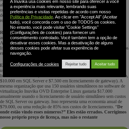
A Inuvika usa cookies em nosso site para oferecer a você
alcança maior densidade de usuários por servidor físico. As
a experiência mais relevante, lembrando suas
organizações precisam de menos servidores para suportar populações
preferências e visitas repetidas de acordo com nosso
de usuários equivalentes, reduzindo os custos de hardware, energia,
Política de Privacidade
. Ao clicar em "Accept All" (Aceitar
refrigeração e data center.
tudo), você concorda com o uso de TODOS os cookies.
No entanto, você pode visitar "Cookie Settings"
Redução dos custos operacionais:
A arquitetura simplificada e a
(Configurações de cookies) para fornecer um
administração unificada reduzem os requisitos de mão de obra de TI.
consentimento controlado. Você também tem a opção de
As organizações que usam o software de virtualização Linux da
desativar esses cookies. Mas a desativação de alguns
Inuvika relatam que precisam de menos administradores especializados
desses cookies pode afetar sua experiência de
em comparação com plataformas complexas.
navegação.
Configurações de cookies
Rejeitar tudo
Aceitar tudo
Exemplo de custo:
Uma organização com 500 usuários e 150
usuários simultâneos pode gastar $92.500 anualmente em
licenciamento Citrix (incluindo $75.000 em taxas de usuário nomeado,
$10.000 em SQL Server e $7.500 em licenciamento de gateway). A
mesma organização que usa 150 usuários simultâneos no software de
virtualização Inuvika OVD Enterprise Linux gastaria $17.000
anualmente usando o licenciamento de usuário simultâneo sem custos
de SQL Server ou gateway. Isso representa uma economia anual de
$79.000, ou uma redução de 85% nos custos de licenciamento. “
De
onde estão vindo esses números?” Eles estão errados. Corrigimos
nosso próprio preço de licença, mas não o restante