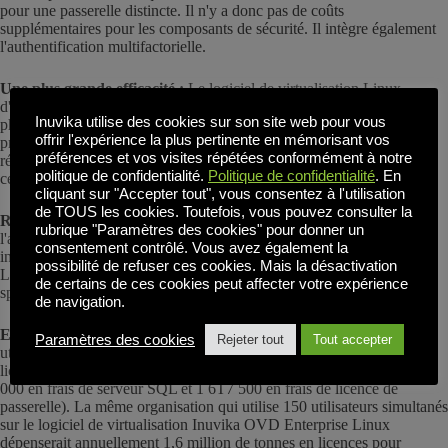
pour une passerelle distincte. Il n'y a donc pas de coûts
supplémentaires pour les composants de sécurité. Il intègre également
l'authentification multifactorielle.
Une plus grande efficacité :
Le logiciel de virtualisation Linux
d'Inuvika permet d'augmenter la densité d'utilisateurs par serveur
Inuvika utilise des cookies sur son site web pour vous
physique. Les organisations ont besoin de moins de serveurs pour
offrir l'expérience la plus pertinente en mémorisant vos
prendre en charge des populations d'utilisateurs équivalentes, ce qui
préférences et vos visites répétées conformément à notre
réduit les coûts de matériel, d'alimentation, de refroidissement et de
politique de confidentialité.
Politique de confidentialité
. En
centre de données.
cliquant sur "Accepter tout", vous consentez à l'utilisation
de TOUS les cookies. Toutefois, vous pouvez consulter la
Réduction des coûts opérationnels :
L'architecture simplifiée et
rubrique "Paramètres des cookies" pour donner un
l'administration unifiée réduisent les besoins en main-d'œuvre
consentement contrôlé. Vous avez également la
informatique. Les entreprises qui utilisent le logiciel de virtualisation
possibilité de refuser ces cookies. Mais la désactivation
Linux d'Inuvika déclarent avoir besoin de moins d'administrateurs
de certains de ces cookies peut affecter votre expérience
spécialisés par rapport aux plateformes complexes.
de navigation.
Exemple de coût :
Une organisation comptant 500 utilisateurs et 150
Paramètres des cookies
Rejeter tout
Tout accepter
utilisateurs simultanés pourrait dépenser annuellement 1 6T92 500 en
licences Citrix (dont 1 6T75 000 en frais d'utilisateur nommé, 1 6T10
000 en frais de serveur SQL et 1 6T7 500 en frais de licence de
passerelle). La même organisation qui utilise 150 utilisateurs simultanés
sur le logiciel de virtualisation Inuvika OVD Enterprise Linux
dépenserait annuellement 1,6 million de tonnes en licences pour