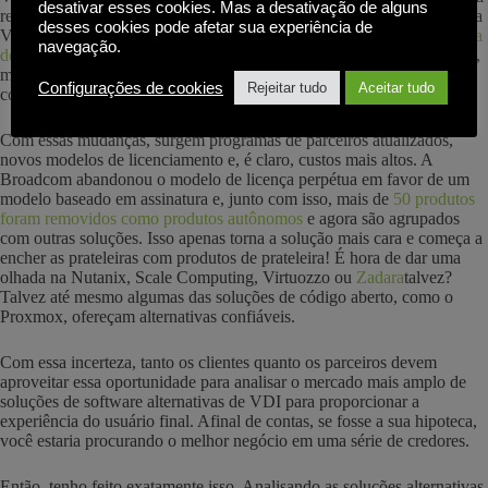
desativar esses cookies. Mas a desativação de alguns
recente mudança de propriedade da Citrix (agora Tibco Software) e da
desses cookies pode afetar sua experiência de
VMware (agora Broadcom)
vender o negócio de EUC para a empresa
navegação.
de capital de risco KKR
. A KKR também é proprietária da Parallels e,
mais recentemente, adquiriu a Awingu. Portanto, será interessante ver
Configurações de cookies
Rejeitar tudo
Aceitar tudo
como isso vai se desenrolar.
Com essas mudanças, surgem programas de parceiros atualizados,
novos modelos de licenciamento e, é claro, custos mais altos. A
Broadcom abandonou o modelo de licença perpétua em favor de um
modelo baseado em assinatura e, junto com isso, mais de
50 produtos
foram removidos como produtos autônomos
e agora são agrupados
com outras soluções. Isso apenas torna a solução mais cara e começa a
encher as prateleiras com produtos de prateleira! É hora de dar uma
olhada na Nutanix, Scale Computing, Virtuozzo ou
Zadara
talvez?
Talvez até mesmo algumas das soluções de código aberto, como o
Proxmox, ofereçam alternativas confiáveis.
Com essa incerteza, tanto os clientes quanto os parceiros devem
aproveitar essa oportunidade para analisar o mercado mais amplo de
soluções de software alternativas de VDI para proporcionar a
experiência do usuário final. Afinal de contas, se fosse a sua hipoteca,
você estaria procurando o melhor negócio em uma série de credores.
Então, tenho feito exatamente isso. Analisando as soluções alternativas