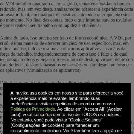
da VDI um pino quadrado e, em seguida, tentar encaixá-la no buraco
redondo, mas, em vez disso, analisar como oferecer a experiência certa
ao usuário final, em qualquer dispositivo e de onde quer que ele esteja
no momento. No final das contas, tudo o que importa para os usuários
é poder realizar seu trabalho com rapidez e eficiência.
Acima de tudo, isso precisa ser feito de forma econômica. A VDI, por
si só, é uma maneira de oferecer um caso de uso específico, mas, em
última análise, tudo se resume a colocar os aplicativos nas mãos da
força de trabalho, independentemente de como isso é feito e de qual
tecnologia o oferece. Seja a infraestrutura de desktop virtual, dentro ou
fora do local, desktops baseados em sessões ou simplesmente fornecer
os aplicativos (virtualização de aplicativos).
Dito isso, agora é o momento de analisar também quem fornece
soluções alternativas de desktop virtual, dada a turbulência em torno
A Inuvika usa cookies em nosso site para oferecer a você
dos "dois grandes" fornecedores.
a experiência mais relevante, lembrando suas
preferências e visitas repetidas de acordo com nosso
Normalmente, quando pensamos em computação para o usuário final,
Política de Privacidade
. Ao clicar em "Accept All" (Aceitar
seja qual for a forma de tecnologia, as primeiras soluções que vêm à
tudo), você concorda com o uso de TODOS os cookies.
mente são da Citrix, da VMware e, mais recentemente, da Microsoft
No entanto, você pode visitar "Cookie Settings"
com o AVD. Não me entenda mal, todas essas soluções são excelentes,
(Configurações de cookies) para fornecer um
e eu baseei a maior parte de minha carreira no trabalho com a Citrix e a
consentimento controlado. Você também tem a opção de
VMware. No entanto, o mundo está mudando, especialmente devido à