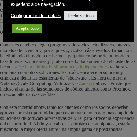
experiencia de navegación.
Citrix y VMware. Sin embargo, el mundo está cambiando,
especialmente con el reciente cambio de propiedad de Citrix (ahora
Tibco Software) y VMware (ahora Broadcom).
venta del negocio
Configuración de cookies
Rechazar todo
EUC a la empresa de capital riesgo KKR
. KKR también posee
Parallels y más recientemente adquirió Awingu. Será interesante ver
Aceptar todo
cómo evoluciona todo esto.
Con estos cambios llegan programas de socios actualizados, nuevos
modelos de licencia y, por supuesto, costes más elevados. Broadcom
ha eliminado el modelo de licencia perpetua en favor de un modelo
basado en suscripciones y, junto con ello, ha aumentado el coste de las
licencias.
Se han eliminado 50 productos independientes
y ahora se
combinan con otras soluciones. Esto sólo encarece la solución y
empieza a llenar las estanterías de "shelfware". Es hora de mirar a
Nutanix, Scale Computing, Virtuozzo, o
Zadara
¿tal vez? Puede que
incluso algunas de las soluciones de código abierto, como Proxmox,
ofrezcan alternativas creíbles.
Con esta incertidumbre, tanto los clientes como los socios deberían
aprovechar esta oportunidad para examinar el mercado más amplio de
soluciones de software alternativas de VDI para ofrecer la experiencia
del usuario final. Al fin y al cabo, si se tratara de su hipoteca, estaría
buscando la mejor oferta entre una amplia gama de prestamistas.