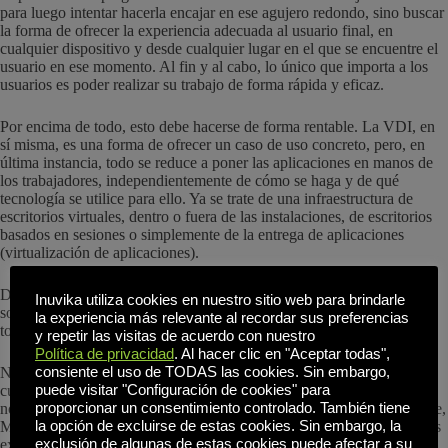
para luego intentar hacerla encajar en ese agujero redondo, sino buscar
la forma de ofrecer la experiencia adecuada al usuario final, en
cualquier dispositivo y desde cualquier lugar en el que se encuentre el
usuario en ese momento. Al fin y al cabo, lo único que importa a los
usuarios es poder realizar su trabajo de forma rápida y eficaz.
Por encima de todo, esto debe hacerse de forma rentable. La VDI, en
sí misma, es una forma de ofrecer un caso de uso concreto, pero, en
última instancia, todo se reduce a poner las aplicaciones en manos de
los trabajadores, independientemente de cómo se haga y de qué
tecnología se utilice para ello. Ya se trate de una infraestructura de
escritorios virtuales, dentro o fuera de las instalaciones, de escritorios
basados en sesiones o simplemente de la entrega de aplicaciones
(virtualización de aplicaciones).
Dicho esto, ahora es el momento de analizar también quién ofrece
Inuvika utiliza cookies en nuestro sitio web para brindarle
soluciones alternativas de escritorio virtual, dadas las turbulencias en
la experiencia más relevante al recordar sus preferencias
torno a los "dos grandes" proveedores.
y repetir las visitas de acuerdo con nuestro
Política de privacidad
. Al hacer clic en "Aceptar todas",
consiente el uso de TODAS las cookies. Sin embargo,
Normalmente, cuando pensamos en informática de usuario final, sea
puede visitar "Configuración de cookies" para
cual sea la forma tecnológica que adopte, las primeras soluciones que
proporcionar un consentimiento controlado. También tiene
nos vienen a la mente son las de Citrix, VMware y, más recientemente,
la opción de excluirse de estas cookies. Sin embargo, la
Microsoft con AVD. No me malinterpreten, todas estas son soluciones
exclusión de algunas de estas cookies puede afectar a su
excelentes, y he basado la mayor parte de mi carrera en trabajar con