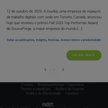
12 de outubro de 2023- A Inuvika, uma empresa de espaços
de trabalho digitais com sede em Toronto, Canadá, anunciou
hoje que recebeu o prêmio Fall 2023 Top Performer Award
da SourceForge, a maior empresa do mundo [...]
, 
, 
, 
Todas as publicações
Insights
Notícias
Acesso remoto e produtividade
SAIBA MAIS
1
2
3
Contato
Responsabilidade Corporativa
Termos e condições
Política de Suporte
Política de Privacidade
Carreiras