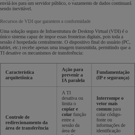
enviá-los para um servidor público, o vazamento de dados continuará
sendo inevitável.
Recursos de VDI que garantem a conformidade
Uma solução segura de Infraestrutura de Desktop Virtual (VDI) é o
único sistema capaz de impor essas fronteiras digitais, pois toda a
sessão é hospedada centralmente. O dispositivo final do usuário (PC,
tablet, etc.) recebe apenas uma imagem transmitida, permitindo que a
TI desative os mecanismos de transferência:
Ação para
Característica
Fundamentação
prevenir a
arquitetônica
(IP e segurança)
IA paralela
A TI
desativa ou
Interrompe o
limita o
vetor mais
copiar e
comum
para
colar
função
colar código-
Controle de
entre a
fonte ou
redirecionamento da
sessão da
informações de
área de transferência
área de
identificação