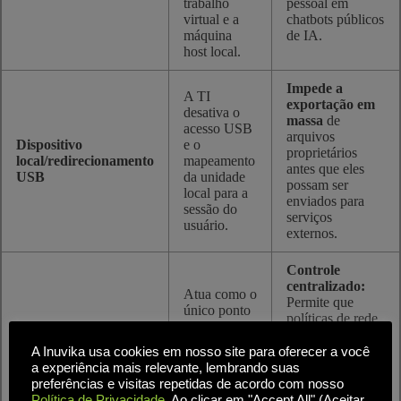
trabalho
pessoal em
virtual e a
chatbots públicos
máquina
de IA.
host local.
Impede a
A TI
exportação em
desativa o
massa
de
acesso USB
arquivos
Dispositivo
e o
proprietários
local/redirecionamento
mapeamento
antes que eles
USB
da unidade
possam ser
local para a
enviados para
sessão do
serviços
usuário.
externos.
Controle
centralizado:
Atua como o
Permite que
único ponto
políticas de rede
de
granulares
entrada/saída
Gateway seguro para
bloqueiem o
A Inuvika usa cookies em nosso site para oferecer a você
para a sessão
empresas
tráfego para
a experiência mais relevante, lembrando suas
virtual,
domínios
preferências e visitas repetidas de acordo com nosso
substituindo
externos
Política de Privacidade
. Ao clicar em "Accept All" (Aceitar