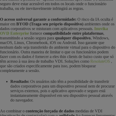
seguro deve estar acessível em todos os locais onde o funcionário
trabalha, ou ele inevitavelmente infringirá as regras.
O acesso universal garante a conformidade:
O risco da IA oculta é
maior em
BYOD (Traga seu próprio dispositivo)
ambientes onde os
dados corporativos se misturam com aplicativos pessoais.
Inuvika
OVD Enterprise
fornece
compatibilidade entre plataformas
,
transmitindo a sessão segura para
qualquer dispositivo
, Windows,
macOS, Linux, Chromebook, iOS ou Android. Isso garante que
nenhum dado seja transferido do ambiente virtual para o dispositivo do
funcionário. Outra maneira de limitar o que os funcionários podem
fazer com os dados é fornecer a eles thin clients de baixo custo que só
têm acesso à sua área de trabalho VDI. Soluções como
ResoluteOS
,
que são criados especificamente para isso, podem bloquear
completamente a sessão.
Resultado:
Os usuários não têm a possibilidade de transferir
dados corporativos para um dispositivo pessoal nem de procurar
serviços externos, pois o aplicativo aprovado e seguro está
instantaneamente disponível em seu dispositivo pessoal através
do navegador.
Ao combinar o
contenção forçada de dados
medidas de VDI
(desativação de copiar/colar) com o
agilidade
Ao fornecer ferramentas