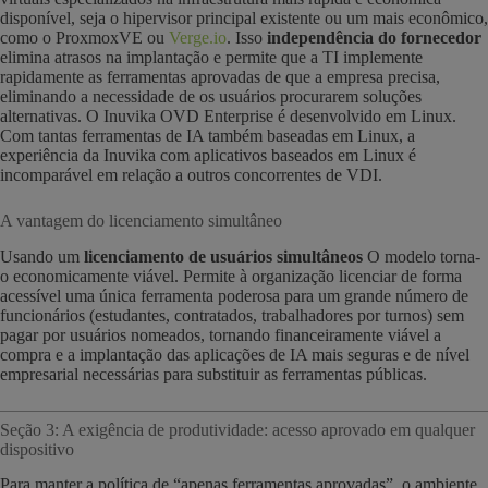
disponível, seja o hipervisor principal existente ou um mais econômico,
como o ProxmoxVE ou
Verge.io
. Isso
independência do fornecedor
elimina atrasos na implantação e permite que a TI implemente
rapidamente as ferramentas aprovadas de que a empresa precisa,
eliminando a necessidade de os usuários procurarem soluções
alternativas. O Inuvika OVD Enterprise é desenvolvido em Linux.
Com tantas ferramentas de IA também baseadas em Linux, a
experiência da Inuvika com aplicativos baseados em Linux é
incomparável em relação a outros concorrentes de VDI.
A vantagem do licenciamento simultâneo
Usando um
licenciamento de usuários simultâneos
O modelo torna-
o economicamente viável. Permite à organização licenciar de forma
acessível uma única ferramenta poderosa para um grande número de
funcionários (estudantes, contratados, trabalhadores por turnos) sem
pagar por usuários nomeados, tornando financeiramente viável a
compra e a implantação das aplicações de IA mais seguras e de nível
empresarial necessárias para substituir as ferramentas públicas.
Seção 3: A exigência de produtividade: acesso aprovado em qualquer
dispositivo
Para manter a política de “apenas ferramentas aprovadas”, o ambiente