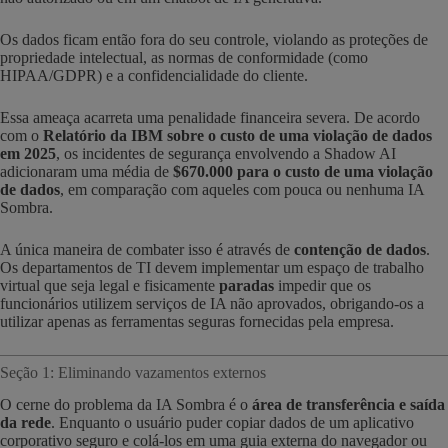
Os dados ficam então fora do seu controle, violando as proteções de
propriedade intelectual, as normas de conformidade (como
HIPAA/GDPR) e a confidencialidade do cliente.
Essa ameaça acarreta uma penalidade financeira severa. De acordo
com o
Relatório da IBM sobre o custo de uma violação de dados
em 2025
, os incidentes de segurança envolvendo a Shadow AI
adicionaram uma média de
$670.000 para o custo de uma violação
de dados
, em comparação com aqueles com pouca ou nenhuma IA
Sombra.
A única maneira de combater isso é através de
contenção de dados
.
Os departamentos de TI devem implementar um espaço de trabalho
virtual que seja legal e fisicamente
paradas
impedir que os
funcionários utilizem serviços de IA não aprovados, obrigando-os a
utilizar apenas as ferramentas seguras fornecidas pela empresa.
Seção 1: Eliminando vazamentos externos
O cerne do problema da IA Sombra é o
área de transferência e saída
da rede
. Enquanto o usuário puder copiar dados de um aplicativo
corporativo seguro e colá-los em uma guia externa do navegador ou