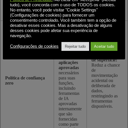
VPNs
conhecidos de
tudo), você concorda com o uso de TODOS os cookies.
vulneráveis.
IA, se
No entanto, você pode visitar "Cookie Settings"
necessário.
(Configurações de cookies) para fornecer um
consentimento controlado. Você também tem a opção de
desativar esses cookies. Mas a desativação de alguns
O controle
desses cookies pode afetar sua experiência de
granular de
navegação.
acesso do
usuário
Configurações de cookies
Rejeitar tudo
Aceitar tudo
garante que
ele só possa
Limita a área
acessar o
de superfície:
aplicações
Reduz a chance
aprovadas
de
necessários
movimentação
Política de confiança
para suas
acidental ou
zero
funções,
deliberada de
incluindo
dados,
ferramentas
restringindo as
de IA
ferramentas
aprovadas
disponíveis.
internamente
que são
fornecidas
como parte