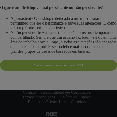
O que é um desktop virtual persistente ou não persistente?
A
persistente
O desktop é dedicado a um único usuário,
permitindo que ele o personalize e salve suas alterações. É como
ter seu próprio computador físico.
A
não persistente
A área de trabalho é um recurso temporário e
compartilhado. Sempre que um usuário faz login, ele obtém uma
área de trabalho nova e limpa, e todas as alterações são apagadas
quando ele faz logout. Esse modelo é mais econômico para
grandes grupos de usuários baseados em tarefas.
Saiba mais sobre a Inuvika OVD
Contato
Responsabilidade Corporativa
Termos e condições
Política de Suporte
Política de Privacidade
Carreiras