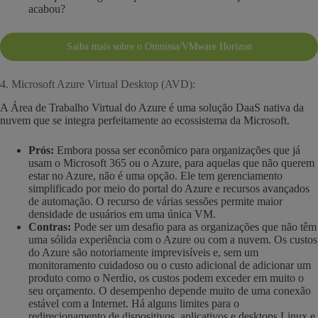
acabou?
Saiba mais sobre o Omnissa/VMware Horizon
4. Microsoft Azure Virtual Desktop (AVD):
A Área de Trabalho Virtual do Azure é uma solução DaaS nativa da
nuvem que se integra perfeitamente ao ecossistema da Microsoft.
Prós:
Embora possa ser econômico para organizações que já
usam o Microsoft 365 ou o Azure, para aquelas que não querem
estar no Azure, não é uma opção. Ele tem gerenciamento
simplificado por meio do portal do Azure e recursos avançados
de automação. O recurso de várias sessões permite maior
densidade de usuários em uma única VM.
Contras:
Pode ser um desafio para as organizações que não têm
uma sólida experiência com o Azure ou com a nuvem. Os custos
do Azure são notoriamente imprevisíveis e, sem um
monitoramento cuidadoso ou o custo adicional de adicionar um
produto como o Nerdio, os custos podem exceder em muito o
seu orçamento. O desempenho depende muito de uma conexão
estável com a Internet. Há alguns limites para o
redirecionamento de dispositivos, aplicativos e desktops Linux e