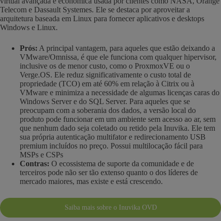
virtual avançada e econômica usada por clientes como NASA, Orange
Telecom e Dassault Systemes. Ele se destaca por aproveitar a
arquitetura baseada em Linux para fornecer aplicativos e desktops
Windows e Linux.
Prós:
A principal vantagem, para aqueles que estão deixando a
VMware/Omnissa, é que ele funciona com qualquer hipervisor,
inclusive os de menor custo, como o ProxmoxVE ou o
Verge.OS. Ele reduz significativamente o custo total de
propriedade (TCO) em até 60% em relação à Citrix ou à
VMware e minimiza a necessidade de algumas licenças caras do
Windows Server e do SQL Server. Para aqueles que se
preocupam com a soberania dos dados, a versão local do
produto pode funcionar em um ambiente sem acesso ao ar, sem
que nenhum dado seja coletado ou retido pela Inuvika. Ele tem
sua própria autenticação multifator e redirecionamento USB
premium incluídos no preço. Possui multilocação fácil para
MSPs e CSPs
Contras:
O ecossistema de suporte da comunidade e de
terceiros pode não ser tão extenso quanto o dos líderes de
mercado maiores, mas existe e está crescendo.
Saiba mais sobre o Inuvika OVD