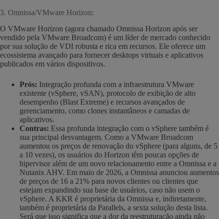
3. Omnissa/VMware Horizon:
O VMware Horizon (agora chamado Omnissa Horizon após ser
vendido pela VMware Broadcom) é um líder de mercado conhecido
por sua solução de VDI robusta e rica em recursos. Ele oferece um
ecossistema avançado para fornecer desktops virtuais e aplicativos
publicados em vários dispositivos.
Prós:
Integração profunda com a infraestrutura VMware
existente (vSphere, vSAN), protocolo de exibição de alto
desempenho (Blast Extreme) e recursos avançados de
gerenciamento, como clones instantâneos e camadas de
aplicativos.
Contras:
Essa profunda integração com o vSphere também é
sua principal desvantagem. Como a VMware Broadcom
aumentou os preços de renovação do vSphere (para alguns, de 5
a 10 vezes), os usuários do Horizon têm poucas opções de
hipervisor além de um novo relacionamento entre a Omnissa e a
Nutanix AHV. Em maio de 2026, a Omnissa anunciou aumentos
de preços de 16 a 21% para novos clientes ou clientes que
estejam expandindo sua base de usuários, caso não usem o
vSphere. A KKR é proprietária da Omnissa e, indiretamente,
também é proprietária da Parallels, a sexta solução desta lista.
Será que isso significa que a dor da reestruturação ainda não