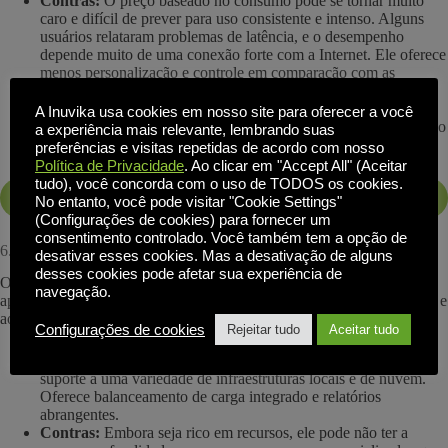
Contras:
O preço baseado no consumo pode se tornar muito
caro e difícil de prever para uso consistente e intenso. Alguns
usuários relataram problemas de latência, e o desempenho
depende muito de uma conexão forte com a Internet. Ele oferece
menos personalização e controle em comparação com as
soluções de VDI que você mesmo gerencia. Como no caso do
AVD acima, os problemas de soberania de dados, como
A Inuvika usa cookies em nosso site para oferecer a você
resultado da Lei CLOUD dos EUA, podem excluir essa solução
a experiência mais relevante, lembrando suas
para alguns clientes
preferências e visitas repetidas de acordo com nosso
Política de Privacidade
. Ao clicar em "Accept All" (Aceitar
tudo), você concorda com o uso de TODOS os cookies.
Saiba mais sobre o Amazon WorkSpaces
No entanto, você pode visitar "Cookie Settings"
(Configurações de cookies) para fornecer um
consentimento controlado. Você também tem a opção de
6. Parallels RAS (Servidor de Aplicativos Remotos):
desativar esses cookies. Mas a desativação de alguns
desses cookies pode afetar sua experiência de
O Parallels RAS é uma solução completa para o fornecimento de
navegação.
aplicativos e desktops virtuais. É uma alternativa econômica ao Citrix e
ao VMware Horizon, os gigantes corporativos.
Configurações de cookies
Rejeitar tudo
Aceitar tudo
Prós:
Ele tem um modelo de licenciamento simples e oferece
suporte a uma variedade de infraestruturas locais e de nuvem.
Oferece balanceamento de carga integrado e relatórios
abrangentes.
Contras:
Embora seja rico em recursos, ele pode não ter a