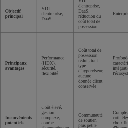
VDI
d'entreprise,
VDI
Objectif
DaaS,
d'entreprise,
Enterpr
principal
réduction du
DaaS
coût total de
possession
Coût total de
possession
Performance
Profond
réduit, tout
Principaux
(HDX),
caractéri
type
avantages
sécurité,
intégrat
d'hyperviseur,
flexibilité
l'écosys
aucune
donnée client
conservée
Coût élevé,
gestion
Complex
Communauté
Inconvénients
complexe,
coût éle
de soutien
potentiels
courbe
choix li
plus petite
d'apprentissage
d'hyperv