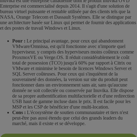
Inuvika est une entreprise canadienne dont le produit Inuvika OVD
Enterprise est commercialisé depuis 2014. Il s'agit d'une solution de
bureau virtuel puissante et rentable utilisée par des clients tels que la
NASA, Orange Telecom et Dassault Systèmes. Elle se distingue par
une architecture basée sur Linux qui permet de fournir des applications
et des postes de travail Windows et Linux.
Pour :
Le principal avantage, pour ceux qui abandonnent
VMware/Omnissa, est qu'il fonctionne avec n'importe quel
hyperviseur, y compris des hyperviseurs moins coûteux comme
ProxmoxVE ou Verge.OS. Il réduit considérablement le coût
total de possession (TCO) jusqu'à 60% par rapport à Citrix ou
VMware et minimise le besoin de licences Windows Server et
SQL Server coûteuses. Pour ceux qui s'inquiètent de la
souveraineté des données, la version sur site du produit peut
fonctionner dans un environnement sans air, sans qu'aucune
donnée ne soit collectée ou conservée par Inuvika. Elle dispose
de sa propre authentification multifactorielle et d'une redirection
USB haut de gamme incluse dans le prix. Il est facile pour les
MSP et les CSP de bénéficier d'une multi-location.
Cons :
L'écosystème de soutien communautaire et tiers n'est
peut-être pas aussi étendu que celui des grands leaders du
marché, mais il existe et se développe.