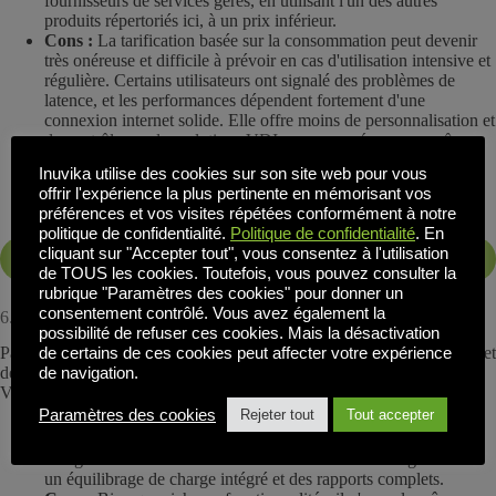
fournisseurs de services gérés, en utilisant l'un des autres
produits répertoriés ici, à un prix inférieur.
Cons :
La tarification basée sur la consommation peut devenir
très onéreuse et difficile à prévoir en cas d'utilisation intensive et
régulière. Certains utilisateurs ont signalé des problèmes de
latence, et les performances dépendent fortement d'une
connexion internet solide. Elle offre moins de personnalisation et
de contrôle que les solutions VDI que vous gérez vous-même.
Comme pour l'AVD ci-dessus, les problèmes de souveraineté
Inuvika utilise des cookies sur son site web pour vous
des données, résultant du US CLOUD Act, pourraient exclure
offrir l'expérience la plus pertinente en mémorisant vos
cette solution pour certains clients.
préférences et vos visites répétées conformément à notre
politique de confidentialité.
Politique de confidentialité
. En
cliquant sur "Accepter tout", vous consentez à l'utilisation
En savoir plus sur Amazon WorkSpaces
de TOUS les cookies. Toutefois, vous pouvez consulter la
rubrique "Paramètres des cookies" pour donner un
consentement contrôlé. Vous avez également la
6. Parallels RAS (sRemote Application Server) :
possibilité de refuser ces cookies. Mais la désactivation
Parallels RAS est une solution tout-en-un pour offrir des applications et
de certains de ces cookies peut affecter votre expérience
des desktops virtuels. Il s'agit d'une alternative rentable à Citrix et
de navigation.
VMware Horizon, les géants de l'entreprise.
Paramètres des cookies
Rejeter tout
Tout accepter
Pour :
Il dispose d'un modèle de licence simple et prend en
charge une variété d'infrastructures sur site et en nuage. Il offre
un équilibrage de charge intégré et des rapports complets.