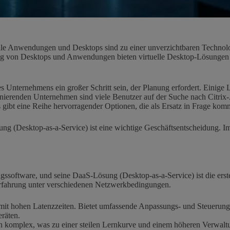
uelle Anwendungen und Desktops sind zu einer unverzichtbaren Technolo
g von Desktops und Anwendungen bieten virtuelle Desktop-Lösungen e
 Unternehmens ein großer Schritt sein, der Planung erfordert. Einige L
inierenden Unternehmen sind viele Benutzer auf der Suche nach Citri
gibt eine Reihe hervorragender Optionen, die als Ersatz in Frage kom
ng (Desktop-as-a-Service) ist eine wichtige Geschäftsentscheidung. Im
ierungssoftware, und seine DaaS-Lösung (Desktop-as-a-Service) ist die
erfahrung unter verschiedenen Netzwerkbedingungen.
it hohen Latenzzeiten. Bietet umfassende Anpassungs- und Steuerungsm
eräten.
komplex, was zu einer steilen Lernkurve und einem höheren Verwaltun