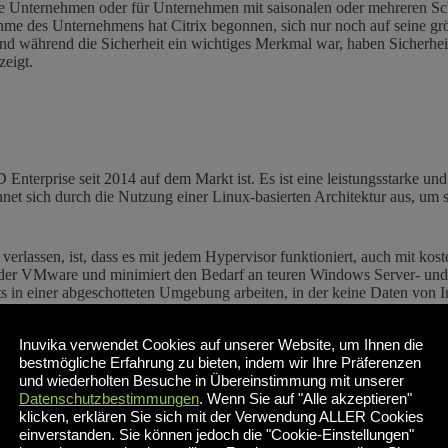
ere Unternehmen oder für Unternehmen mit saisonalen oder mehreren Schi
nahme des Unternehmens hat Citrix begonnen, sich nur noch auf seine 
Und während die Sicherheit ein wichtiges Merkmal war, haben Sicherheit
zeigt.
Enterprise seit 2014 auf dem Markt ist. Es ist eine leistungsstarke u
net sich durch die Nutzung einer Linux-basierten Architektur aus, 
erlassen, ist, dass es mit jedem Hypervisor funktioniert, auch mit k
er VMware und minimiert den Bedarf an teuren Windows Server- und S
 in einer abgeschotteten Umgebung arbeiten, in der keine Daten von I
terleitung, die im Preis inbegriffen sind. Es bietet eine einfache M
ietern ist vielleicht nicht so umfangreich wie das der größeren Markt
Inuvika verwendet Cookies auf unserer Website, um Ihnen die
bestmögliche Erfahrung zu bieten, indem wir Ihre Präferenzen
und wiederholten Besuche in Übereinstimmung mit unserer
Datenschutzbestimmungen
. Wenn Sie auf "Alle akzeptieren"
klicken, erklären Sie sich mit der Verwendung ALLER Cookies
einverstanden. Sie können jedoch die "Cookie-Einstellungen"
m verkauft wurde) ist ein Marktführer, der für seine robuste und fun