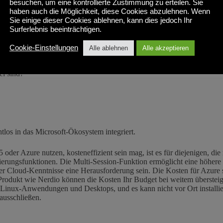
besuchen, um eine kontrollierte Zustimmung zu erteilen. Sie
chter Anwendungen auf verschiedenen Geräten.
haben auch die Möglichkeit, diese Cookies abzulehnen. Wenn
Sie einige dieser Cookies ablehnen, kann dies jedoch Ihr
frastruktur (vSphere, vSAN), hochleistungsfähiges Anzeigeprotokoll (B
Surferlebnis beeinträchtigen.
e Nachteil. Da VMware Broadcom die Preise für die Erneuerung von vSph
Cookie-Einstellungen
Alle ablehnen
Alle akzeptieren
neuen Beziehung zwischen Omnissa und Nutanix AHV. Im Mai 2026 kün
here verwenden. KKR ist der Eigentümer von Omnissa und besitzt indire
ei sind?
tlos in das Microsoft-Ökosystem integriert.
der Azure nutzen, kosteneffizient sein mag, ist es für diejenigen, die 
ierungsfunktionen. Die Multi-Session-Funktion ermöglicht eine höhere
r Cloud-Kenntnisse eine Herausforderung sein. Die Kosten für Azure 
Produkt wie Nerdio können die Kosten Ihr Budget bei weitem übersteige
 Linux-Anwendungen und Desktops, und es kann nicht vor Ort installie
ausschließen.