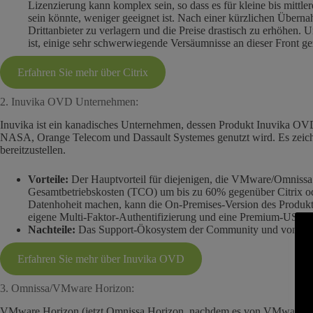
Lizenzierung kann komplex sein, so dass es für kleine bis mittl
sein könnte, weniger geeignet ist. Nach einer kürzlichen Über
Drittanbieter zu verlagern und die Preise drastisch zu erhöhen. 
ist, einige sehr schwerwiegende Versäumnisse an dieser Front ge
Erfahren Sie mehr über Citrix
2. Inuvika OVD Unternehmen:
Inuvika ist ein kanadisches Unternehmen, dessen Produkt Inuvika OVD 
NASA, Orange Telecom und Dassault Systemes genutzt wird. Es zeich
bereitzustellen.
Vorteile:
Der Hauptvorteil für diejenigen, die VMware/Omnissa v
Gesamtbetriebskosten (TCO) um bis zu 60% gegenüber Citrix od
Datenhoheit machen, kann die On-Premises-Version des Produkts
eigene Multi-Faktor-Authentifizierung und eine Premium-USB-Wei
Nachteile:
Das Support-Ökosystem der Community und von Drittanb
Erfahren Sie mehr über Inuvika OVD
3. Omnissa/VMware Horizon:
VMware Horizon (jetzt Omnissa Horizon, nachdem es von VMware Broadco