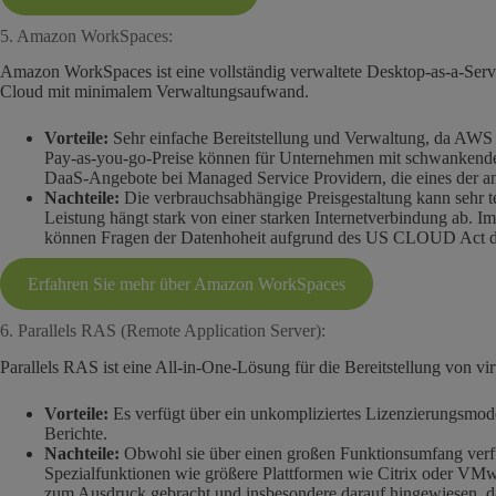
5. Amazon WorkSpaces:
Amazon WorkSpaces ist eine vollständig verwaltete Desktop-as-a-Servi
Cloud mit minimalem Verwaltungsaufwand.
Vorteile:
Sehr einfache Bereitstellung und Verwaltung, da AWS d
Pay-as-you-go-Preise können für Unternehmen mit schwankenden 
DaaS-Angebote bei Managed Service Providern, die eines der an
Nachteile:
Die verbrauchsabhängige Preisgestaltung kann sehr t
Leistung hängt stark von einer starken Internetverbindung ab. 
können Fragen der Datenhoheit aufgrund des US CLOUD Act di
Erfahren Sie mehr über Amazon WorkSpaces
6. Parallels RAS (Remote Application Server):
Parallels RAS ist eine All-in-One-Lösung für die Bereitstellung von v
Vorteile:
Es verfügt über ein unkompliziertes Lizenzierungsmodel
Berichte.
Nachteile:
Obwohl sie über einen großen Funktionsumfang verfüg
Spezialfunktionen wie größere Plattformen wie Citrix oder VMwa
zum Ausdruck gebracht und insbesondere darauf hingewiesen, d