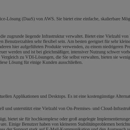
ce-Lösung (DaaS) von AWS. Sie bietet eine einfache, skalierbare Mögli
ie zugrunde liegende Infrastruktur verwaltet. Bietet eine Vielzahl vo
Benutzerzahlen sehr flexibel sein. Am besten geeignet für sehr klei
deren hier aufgeführten Produkte verwenden, zu einem niedrigeren Pre
euer werden und ist bei gleichmäßiger, intensiver Nutzung schwer vorh
Im Vergleich zu VDI-Lösungen, die Sie selbst verwalten, bieten sie we
ese Lösung für einige Kunden ausschließen.
irtuellen Applikationen und Desktops. Es ist eine kostengünstige Alte
l und unterstützt eine Vielzahl von On-Premises- und Cloud-Infrastrukt
t, bietet sie für hochkomplexe oder groß angelegte Implementierungen 
re. Einige Benutzer haben von kleineren Stabilitätsproblemen berichte
ass der Support stark auf E-Mail-Kommunikation und den Austausch vo