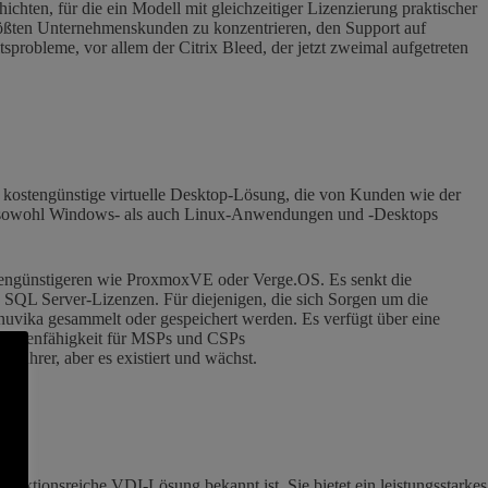
chten, für die ein Modell mit gleichzeitiger Lizenzierung praktischer
größten Unternehmenskunden zu konzentrieren, den Support auf
sprobleme, vor allem der Citrix Bleed, der jetzt zweimal aufgetreten
nd kostengünstige virtuelle Desktop-Lösung, die von Kunden wie der
um sowohl Windows- als auch Linux-Anwendungen und -Desktops
ostengünstigeren wie ProxmoxVE oder Verge.OS. Es senkt die
QL Server-Lizenzen. Für diejenigen, die sich Sorgen um die
nuvika gesammelt oder gespeichert werden. Es verfügt über eine
andantenfähigkeit für MSPs und CSPs
führer, aber es existiert und wächst.
ktionsreiche VDI-Lösung bekannt ist. Sie bietet ein leistungsstarkes