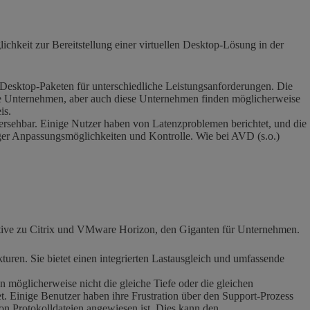
chkeit zur Bereitstellung einer virtuellen Desktop-Lösung in der
n Desktop-Paketen für unterschiedliche Leistungsanforderungen. Die
ne Unternehmen, aber auch diese Unternehmen finden möglicherweise
is.
ersehbar. Einige Nutzer haben von Latenzproblemen berichtet, und die
niger Anpassungsmöglichkeiten und Kontrolle. Wie bei AVD (s.o.)
rnative zu Citrix und VMware Horizon, den Giganten für Unternehmen.
uren. Sie bietet einen integrierten Lastausgleich und umfassende
möglicherweise nicht die gleiche Tiefe oder die gleichen
t. Einige Benutzer haben ihre Frustration über den Support-Prozess
n Protokolldateien angewiesen ist. Dies kann den