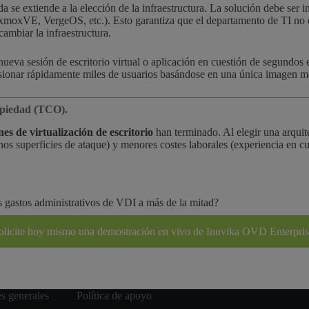
da se extiende a la elección de la infraestructura. La solución debe ser 
moxVE, VergeOS, etc.). Esto garantiza que el departamento de TI no q
mbiar la infraestructura.
nueva sesión de escritorio virtual o aplicación en cuestión de segundo
ionar rápidamente miles de usuarios basándose en una única imagen maest
ropiedad (TCO).
nes de virtualización de escritorio
han terminado. Al elegir una arquite
os superficies de ataque) y menores costes laborales (experiencia en cu
s gastos administrativos de VDI a más de la mitad?
olicite hoy mismo una demostración en vivo de Inuvika OVD Enterpris
s generales
Política de apoyo