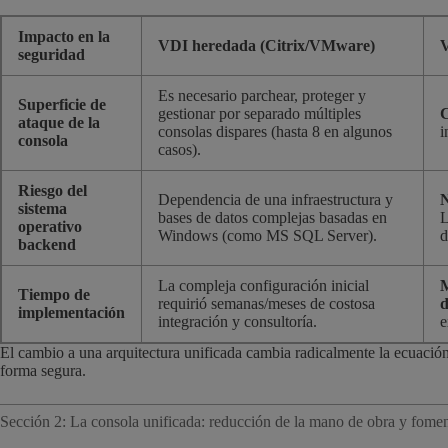
Impacto en la
VDI heredada (Citrix/VMware)
V
seguridad
Es necesario parchear, proteger y
Superficie de
gestionar por separado múltiples
C
ataque de la
consolas dispares (hasta 8 en algunos
i
consola
casos).
Riesgo del
Dependencia de una infraestructura y
N
sistema
bases de datos complejas basadas en
L
operativo
Windows (como MS SQL Server).
d
backend
La compleja configuración inicial
M
Tiempo de
requirió semanas/meses de costosa
d
implementación
integración y consultoría.
e
El cambio a una arquitectura unificada cambia radicalmente la ecuación
forma segura.
Sección 2: La consola unificada: reducción de la mano de obra y fomen