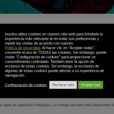
rativa
Inuvika utiliza cookies en nuestro sitio web para brindarle la
experiencia más relevante al recordar sus preferencias y
sinónimo de complejidad. La implementación de un entorno listo para 
repetir las visitas de acuerdo con nuestro
e de seguridad, la base de datos y la capa de gestión de perfiles. Cada u
Política de privacidad
. Al hacer clic en "Aceptar todas",
consiente el uso de TODAS las cookies. Sin embargo, puede
visitar "Configuración de cookies" para proporcionar un
, tareas que no contribuyen directamente a la solución final, pero que 
consentimiento controlado. También tiene la opción de
iones lentas y propensas a errores que pueden prolongarse durante sem
excluirse de estas cookies. Sin embargo, la exclusión de
global (los incidentes de Citrix Bleed son un claro ejemplo).
algunas de estas cookies puede afectar a su experiencia de
navegación.
ualización de escritorio
Hoy en día, son aquellas que reducen esta comp
Configuración de cookies
Rechazar todo
Aceptar todo
capas de seguridad complejas. La ventaja operativa más importante de u