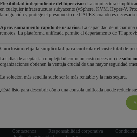
Flexibilidad independiente del hipervisor:
La arquitectura simplifica
en cualquier infraestructura subyacente (vSphere, KVM, Hyper-V, Prox
la migración y protege el presupuesto de CAPEX cuando es necesario ca
Aprovisionamiento rápido de usuarios:
La capacidad de iniciar una 
remotos. La plataforma unificada permite al departamento de TI aprovis
Conclusión: elija la simplicidad para controlar el coste total de p
Los días de aceptar la complejidad como un costo necesario de
solucio
organizaciones obtienen la ventaja crucial de una mayor seguridad (men
La solución más sencilla suele ser la más rentable y la más segura.
¿Está listo para descubrir cómo una consola unificada puede reducir su
S
Contáctenos
Responsabilidad corporativa
Condicione
Política de privacidad
Carreras