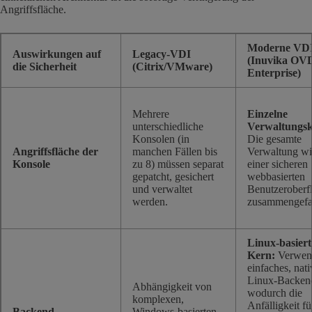
Angriffsfläche.
Moderne VD
Auswirkungen auf
Legacy-VDI
(Inuvika OV
die Sicherheit
(Citrix/VMware)
Enterprise)
Mehrere
Einzelne
unterschiedliche
Verwaltungsk
Konsolen (in
Die gesamte
Angriffsfläche der
manchen Fällen bis
Verwaltung wi
Konsole
zu 8) müssen separat
einer sicheren
gepatcht, gesichert
webbasierten
und verwaltet
Benutzeroberf
werden.
zusammengefas
Linux-basiert
Kern:
Verwend
einfaches, nati
Linux-Backen
Abhängigkeit von
wodurch die
komplexen,
Anfälligkeit fü
Backend-
Windows-basierten