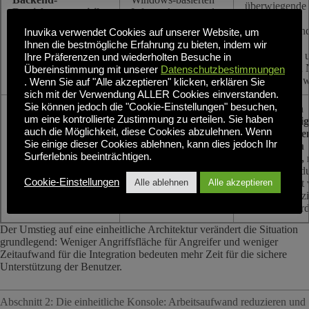
überwiegende
Betriebssystemrisiko
Infrastrukturen und
Mehrheit der
Datenbanken (wie
gängigen Win
Inuvika verwendet Cookies auf unserer Website, um
MS SQL Server).
basierten
Ihnen die bestmögliche Erfahrung zu bieten, indem wir
Ransomware 
Ihre Präferenzen und wiederholten Besuche in
Malware von 
Übereinstimmung mit unserer
Datenschutzbestimmungen
aus reduziert w
. Wenn Sie auf "Alle akzeptieren" klicken, erklären Sie
sich mit der Verwendung ALLER Cookies einverstanden.
Sie können jedoch die "Cookie-Einstellungen" besuchen,
Migration in
Die anfängliche
um eine kontrollierte Zustimmung zu erteilen. Sie haben
Stunden:
Mig
komplexe
auch die Möglichkeit, diese Cookies abzulehnen. Wenn
innerhalb we
Einrichtung
Sie einige dieser Cookies ablehnen, kann dies jedoch Ihr
Stunden von
erforderte wochen-
Surferlebnis beeinträchtigen.
Bereitstellungszeit
Altsystemen,
n
bis monatelange
Wochen, wodu
kostspielige
Cookie-Einstellungen
Alle ablehnen
Alle akzeptieren
Abhängigkeit 
Integrations- und
externen Spezi
Beratungsleistungen.
verringert wird
Der Umstieg auf eine einheitliche Architektur verändert die Situation
grundlegend: Weniger Angriffsfläche für Angreifer und weniger
Zeitaufwand für die Integration bedeuten mehr Zeit für die sichere
Unterstützung der Benutzer.
Abschnitt 2: Die einheitliche Konsole: Arbeitsaufwand reduzieren und