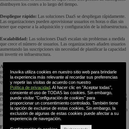
distribuyen los costes a lo largo del tiempo.
Despliegue rápido:
Las soluciones DaaS se despliegan rápidamente.
Las organizaciones pueden aprovisionar usuarios en horas o días sin
tener que esperar a la adquisición y configuración de la infraestructura.
Escalabilidad:
Las soluciones DaaS escalan sin problemas a medida
que crece el número de usuarios. Las organizaciones añaden usuarios
aumentando las suscripciones sin necesidad de planificar la capacidad
ni invertir en infraestructura.
Actualizaciones automáticas:
Los proveedores de soluciones DaaS
gestionan todas las actualizaciones y parches. Las organizaciones se
Inuvika utiliza cookies en nuestro sitio web para brindarle
benefician de las últimas funciones y mejoras de seguridad sin tener
la experiencia más relevante al recordar sus preferencias
que gestionar ellas mismas las actualizaciones.
y repetir las visitas de acuerdo con nuestro
Política de privacidad
. Al hacer clic en "Aceptar todas",
consiente el uso de TODAS las cookies. Sin embargo,
Recuperación en caso de catástrofe:
Los proveedores de soluciones
puede visitar "Configuración de cookies" para
DaaS suelen incluir la recuperación ante desastres y la continuidad del
proporcionar un consentimiento controlado. También tiene
negocio como parte del servicio. Las organizaciones se benefician de
la opción de excluirse de estas cookies. Sin embargo, la
procedimientos profesionales de copia de seguridad y recuperación sin
exclusión de algunas de estas cookies puede afectar a su
necesidad de implementar los suyos propios.
experiencia de navegación.
Flexibilidad del dispositivo:
Las soluciones DaaS admiten diversos