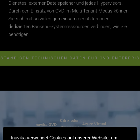
Dienstes, externer Dateispeicher und jedes Hypervisors. 
Durch den Einsatz von OVD im Multi-Tenant-Modus können 
Sie sich mit so vielen gemeinsam genutzten oder 
dedizierten Backend-Systemressourcen verbinden, wie Sie 
benötigen.
LSTÄNDIGEN TECHNISCHEN DATEN FÜR OVD ENTERPRIS
Citrix oder 
Azure Virtual
Inuvika OVD 
Omnissa / 
Inuvika
Merkmal
Unternehme
Desktop 
Vorteil
VMware 
n
Inuvika verwendet Cookies auf unserer Website, um
(AVD)