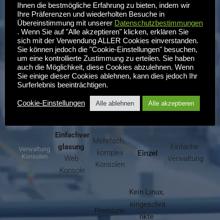
Horizon
Ihnen die bestmögliche Erfahrung zu bieten, indem wir
Ihre Präferenzen und wiederholten Besuche in
Übereinstimmung mit unserer
Datenschutzbestimmungen
Gesamtkost
. Wenn Sie auf "Alle akzeptieren" klicken, erklären Sie
Massive 
Bis zu 
60% 
en von
sich mit der Verwendung ALLER Cookies einverstanden.
Hoch
Hoch
Kosteneins
Eigentum 
Sie können jedoch die "Cookie-Einstellungen" besuchen,
Unterteil
parungen
(TCO) 
um eine kontrollierte Zustimmung zu erteilen. Sie haben
auch die Möglichkeit, diese Cookies abzulehnen. Wenn
Sie einige dieser Cookies ablehnen, kann dies jedoch Ihr
Reduzierte
Surferlebnis beeinträchtigen.
Linux-
Windows – 
Windows – 
s Microsoft 
Stiftung
basiert
proprietär
proprietär
Lizenzierun
Cookie-Einstellungen
Alle ablehnen
Alle akzeptieren
g
Einfachver
Mehrfach, 
glasung
Einfache 
Verwaltung
Einzel
komplex
Konsolen
Web 
Verwaltung
Konsolen
Konsole
Kein Linux, 
eingeschrä
Premium-
nkte 