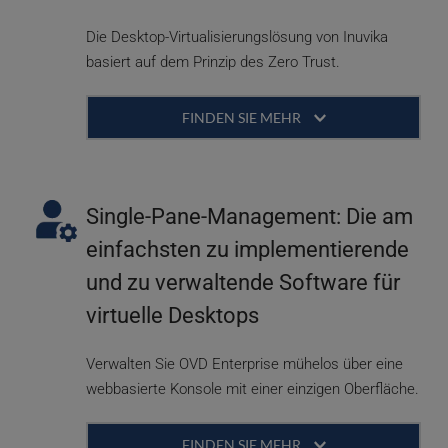
Die Desktop-Virtualisierungslösung von Inuvika 
basiert auf dem Prinzip des Zero Trust.
FINDEN SIE MEHR 
Angesichts von Außendienstmitarbeitern und 
dem zunehmenden Bedarf an Flexibilität ist 
Sicherheit von größter Bedeutung. Die Daten 
Single-Pane-Management: Die am 
müssen zentral gesichert werden und dürfen 
einfachsten zu implementierende 
nicht auf den Geräten der Benutzer liegen. 
und zu verwaltende Software für 
Durch die Bereitstellung eines robusten und 
zuverlässigen Gateways können Benutzer von 
virtuelle Desktops
überall und zu jeder Zeit arbeiten und dabei die 
Integrität sensibler Daten wahren. 
Verwalten Sie OVD Enterprise mühelos über eine 
webbasierte Konsole mit einer einzigen Oberfläche.
OVD basiert auf dem Prinzip des Zero Trust. 
Administratoren haben eine granulare Kontrolle 
FINDEN SIE MEHR 