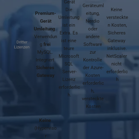
Gerät
Geräteuml
Die 
Keine 
Premium-
eitung, 
Umleitung 
versteckte
Gerät
Nerdio 
ist ein 
n Kosten,
Umleitung
. 
oder 
Extra. Es 
Sicheres 
Verwendun
andere 
ist eine 
Gateway 
Dritter
g 
frei
Software 
Lizenzen
teure 
inklusive.
MySQL. 
zur 
Microsoft 
NetScaler 
Integriert 
Kontrolle 
SQL 
nicht 
Sicheres 
der Azure-
Server-
erforderlic
Gateway
Kosten 
Lizenz 
h
erforderlic
erforderlic
h, 
h.
versteckte 
Kosten
Keine
(Hyperviso
r