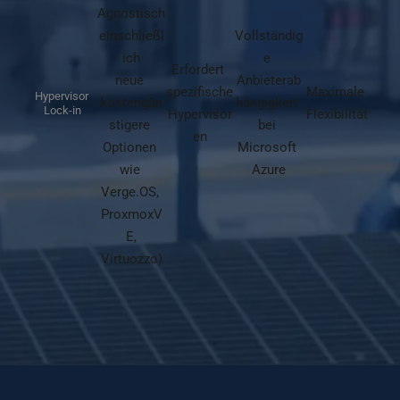
Agnostisch 
einschließl
Vollständig
ich
e 
Erfordert 
neue 
Anbieterab
spezifische
Maximale 
Hypervisor 
kostengün
hängigkeit 
Lock-in
Hypervisor
Flexibilität
stigere 
bei 
en
Optionen 
Microsoft 
wie 
Azure
Verge.OS, 
ProxmoxV
E,
Virtuozzo)