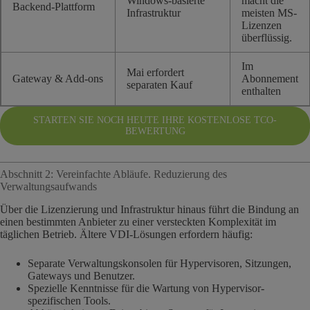
Windows-basierte
macht die
Backend-Plattform
Infrastruktur
meisten MS-
Lizenzen
überflüssig.
Im
Mai erfordert
Gateway & Add-ons
Abonnement
separaten Kauf
enthalten
STARTEN SIE NOCH HEUTE IHRE KOSTENLOSE TCO-
BEWERTUNG
Abschnitt 2: Vereinfachte Abläufe. Reduzierung des
Verwaltungsaufwands
Über die Lizenzierung und Infrastruktur hinaus führt die Bindung an
einen bestimmten Anbieter zu einer versteckten Komplexität im
täglichen Betrieb. Ältere VDI-Lösungen erfordern häufig:
Separate Verwaltungskonsolen für Hypervisoren, Sitzungen,
Gateways und Benutzer.
Spezielle Kenntnisse für die Wartung von Hypervisor-
spezifischen Tools.