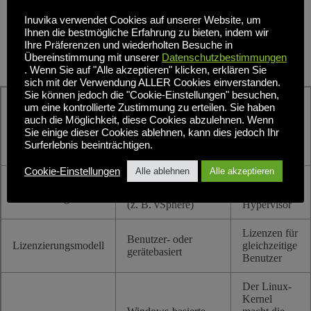
Verschwendung von Lizenzen in Schicht- oder
Bildungsumgebungen erheblich.
Inuvika verwendet Cookies auf unserer Website, um
Der Linux-basierte Kern macht Microsoft SQL Server
Ihnen die bestmögliche Erfahrung zu bieten, indem wir
überflüssig.
Ihre Präferenzen und wiederholten Besuche in
Integrierter Fernzugriff und Session Brokering reduzieren den
Übereinstimmung mit unserer
Datenschutzbestimmungen
Bedarf an Add-ons von Drittanbietern.
. Wenn Sie auf "Alle akzeptieren" klicken, erklären Sie
sich mit der Verwendung ALLER Cookies einverstanden.
Sie können jedoch die "Cookie-Einstellungen" besuchen,
Moderne
um eine kontrollierte Zustimmung zu erteilen. Sie haben
VDI
Legacy-VDI
auch die Möglichkeit, diese Cookies abzulehnen. Wenn
Kostenkomponente
(Inuvika
(Omnissa/VMware)
Sie einige dieser Cookies ablehnen, kann dies jedoch Ihr
OVD
Surferlebnis beeinträchtigen.
Enterprise)
Cookie-Einstellungen
Alle ablehnen
Alle akzeptieren
An einen einzigen
Kompatibel
Hypervisor-
Anbieter gebunden
mit jedem
Anforderungen
(z. B. vSphere)
Hypervisor
Lizenzen für
Benutzer- oder
Lizenzierungsmodell
gleichzeitige
gerätebasiert
Benutzer
Der Linux-
Kernel