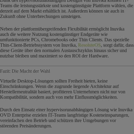
Dank des hypervisorunabhängigen Designs von Inuvika können IT-
Teams die leistungsstärkste und kostengünstigste Plattform wählen, die
derzeit auf dem Markt erhältlich ist. Außerdem können sie auch in
Zukunft ohne Unterbrechungen umsteigen.
Neben der plattformübergreifenden Flexibilität ermöglicht Inuvika
auch die weitere Nutzung kostengünstiger Endgeräte wie
umfunktionierte PCs, Chromebooks oder Thin Clients. Das spezielle
Thin-Client-Betriebssystem von Inuvika,
ResoluteOS
, sorgt dafür, dass
diese Geräte über den normalen Austauschzyklus hinaus sicher und
nutzbar bleiben und maximiert so den ROI der Hardware.
Fazit: Die Macht der Wahl
Virtuelle Desktop-Lösungen sollten Freiheit bieten, keine
Einschränkungen. Wenn die zugrunde liegende Architektur auf
Herstellerneutralität basiert, profitieren Unternehmen nicht nur von
Kompatibilität, sondern auch von mehr Einflussmöglichkeiten.
Durch den Einsatz einer hypervisorunabhängigen Lösung wie Inuvika
OVD Enterprise erzielen IT-Teams langfristige Kosteneinsparungen,
vereinfachen den Betrieb und schützen ihre Umgebungen vor
störenden Preisänderungen.