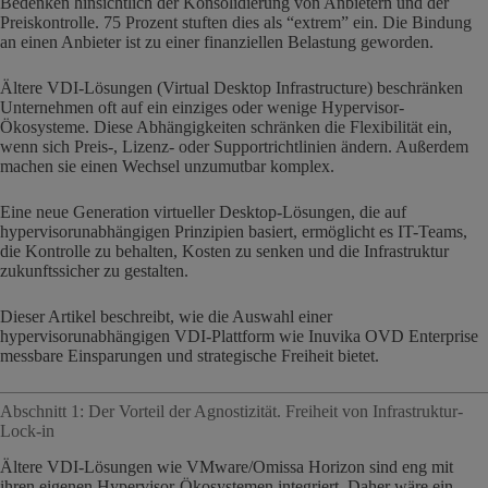
Bedenken hinsichtlich der Konsolidierung von Anbietern und der
Preiskontrolle. 75 Prozent stuften dies als “extrem” ein. Die Bindung
an einen Anbieter ist zu einer finanziellen Belastung geworden.
Ältere VDI-Lösungen (Virtual Desktop Infrastructure) beschränken
Unternehmen oft auf ein einziges oder wenige Hypervisor-
Ökosysteme. Diese Abhängigkeiten schränken die Flexibilität ein,
wenn sich Preis-, Lizenz- oder Supportrichtlinien ändern. Außerdem
machen sie einen Wechsel unzumutbar komplex.
Eine neue Generation virtueller Desktop-Lösungen, die auf
hypervisorunabhängigen Prinzipien basiert, ermöglicht es IT-Teams,
die Kontrolle zu behalten, Kosten zu senken und die Infrastruktur
zukunftssicher zu gestalten.
Dieser Artikel beschreibt, wie die Auswahl einer
hypervisorunabhängigen VDI-Plattform wie Inuvika OVD Enterprise
messbare Einsparungen und strategische Freiheit bietet.
Abschnitt 1: Der Vorteil der Agnostizität. Freiheit von Infrastruktur-
Lock-in
Ältere VDI-Lösungen wie VMware/Omissa Horizon sind eng mit
ihren eigenen Hypervisor-Ökosystemen integriert. Daher wäre ein