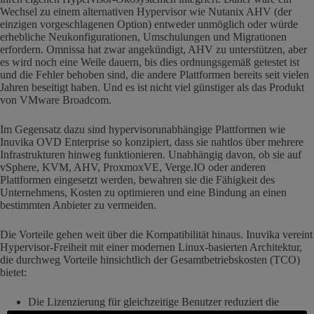
Wechsel zu einem alternativen Hypervisor wie Nutanix AHV (der
einzigen vorgeschlagenen Option) entweder unmöglich oder würde
erhebliche Neukonfigurationen, Umschulungen und Migrationen
erfordern. Omnissa hat zwar angekündigt, AHV zu unterstützen, aber
es wird noch eine Weile dauern, bis dies ordnungsgemäß getestet ist
und die Fehler behoben sind, die andere Plattformen bereits seit vielen
Jahren beseitigt haben. Und es ist nicht viel günstiger als das Produkt
von VMware Broadcom.
Im Gegensatz dazu sind hypervisorunabhängige Plattformen wie
Inuvika OVD Enterprise so konzipiert, dass sie nahtlos über mehrere
Infrastrukturen hinweg funktionieren. Unabhängig davon, ob sie auf
vSphere, KVM, AHV, ProxmoxVE, Verge.IO oder anderen
Plattformen eingesetzt werden, bewahren sie die Fähigkeit des
Unternehmens, Kosten zu optimieren und eine Bindung an einen
bestimmten Anbieter zu vermeiden.
Die Vorteile gehen weit über die Kompatibilität hinaus. Inuvika vereint
Hypervisor-Freiheit mit einer modernen Linux-basierten Architektur,
die durchweg Vorteile hinsichtlich der Gesamtbetriebskosten (TCO)
bietet:
Die Lizenzierung für gleichzeitige Benutzer reduziert die