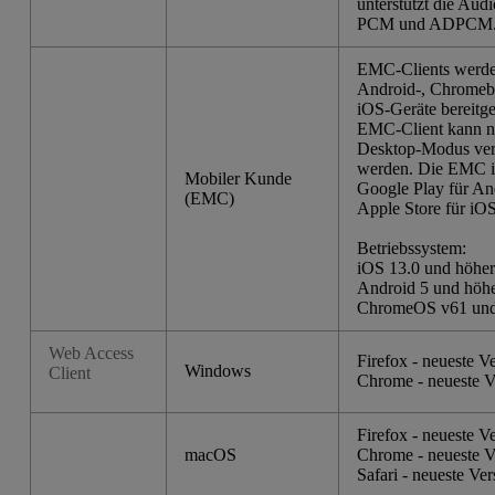
unterstützt die Aud
PCM und ADPCM
EMC-Clients werde
Android-, Chromeb
iOS-Geräte bereitges
EMC-Client kann n
Desktop-Modus ve
werden. Die EMC is
Mobiler Kunde
Google Play für An
(EMC)
Apple Store für iOS 
Betriebssystem:
iOS 13.0 und höher
Android 5 und höh
ChromeOS v61 und
Web Access
Firefox - neueste V
Windows
Client
Chrome - neueste V
Firefox - neueste V
macOS
Chrome - neueste V
Safari - neueste Ver