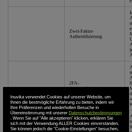
e
I
A
m
e
Zwei-Faktor-
f
Authentifizierung
U
A
j
A
A
m
A
2FA-
f
Authentifizierungsoptionen
M
d
Inuvika verwendet Cookies auf unserer Website, um
w
Ihnen die bestmögliche Erfahrung zu bieten, indem wir
K
Ihre Präferenzen und wiederholten Besuche in
Übereinstimmung mit unserer
Datenschutzbestimmungen
A
. Wenn Sie auf "Alle akzeptieren" klicken, erklären Sie
b
sich mit der Verwendung ALLER Cookies einverstanden.
R
Sie können jedoch die "Cookie-Einstellungen" besuchen,