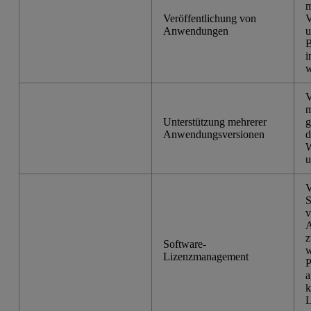
m
Veröffentlichung von
V
Anwendungen
u
B
i
w
V
m
Unterstützung mehrerer
g
Anwendungsversionen
d
W
u
V
S
v
A
z
Software-
w
Lizenzmanagement
P
a
k
L