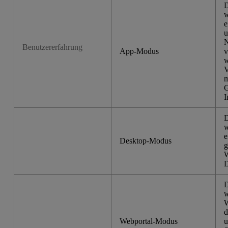
D
w
e
u
N
Benutzererfahrung
App-Modus
v
w
V
m
G
I
D
w
e
Desktop-Modus
g
W
D
D
w
W
d
Webportal-Modus
u