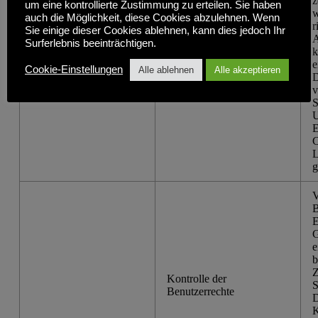
z
um eine kontrollierte Zustimmung zu erteilen. Sie haben
w
auch die Möglichkeit, diese Cookies abzulehnen. Wenn
r
Sie einige dieser Cookies ablehnen, kann dies jedoch Ihr
A
Surferlebnis beeinträchtigen.
k
Daten Luftschleuse
e
Cookie-Einstellungen
Alle ablehnen
Alle akzeptieren
D
v
S
U
E
C
L
g
V
B
E
G
e
b
Z
Kontrolle der
S
Benutzerrechte
D
K