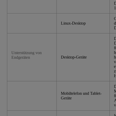
D
1
G
Linux-Desktop
d
D
D
D
f
h
Unterstützung von
Desktop-Geräte
h
Endgeräten
v
e
z
H
D
M
Mobiltelefon und Tablet-
f
Geräte
A
v
I