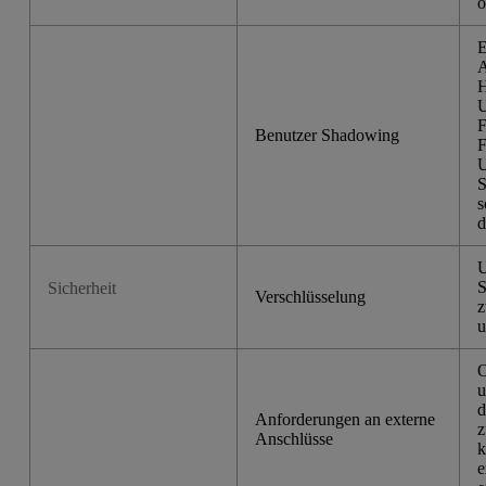
o
E
A
H
U
F
Benutzer Shadowing
F
U
S
s
d
U
S
Sicherheit
Verschlüsselung
z
u
O
u
d
Anforderungen an externe
z
Anschlüsse
k
e