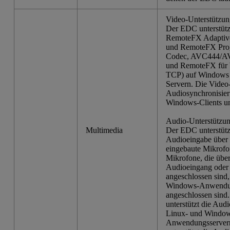
Video-Unterstützun
Der EDC unterstütz
RemoteFX Adaptiv
und RemoteFX Prog
Codec, AVC444/A
und RemoteFX für
TCP) auf Windows 
Servern. Die Video
Audiosynchronisier
Windows-Clients unt
Audio-Unterstützun
Multimedia
Der EDC unterstütz
Audioeingabe über
eingebaute Mikrofo
Mikrofone, die übe
Audioeingang oder
angeschlossen sind,
Windows-Anwendu
angeschlossen sin
unterstützt die Aud
Linux- und Windo
Anwendungsserver