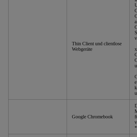
U
C
C
a
C
S
v
Thin Client und clientlose
Webgeräte
x
G
O
u
C
e
k
u
D
M
Google Chromebook
f
v
*