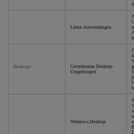
M
A
U
Linux-Anwendungen
u
A
b
D
k
W
Gemeinsame Desktop-
g
Desktops
Umgebungen
D
j
b
S
W
s
m
Windows-Desktop
a
B
D