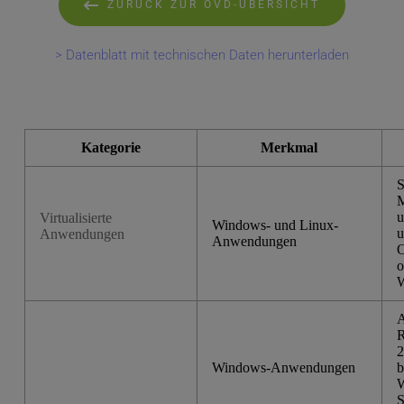
ZURÜCK ZUR OVD-ÜBERSICHT
> Datenblatt mit technischen Daten herunterladen
Kategorie
Merkmal
S
M
u
Virtualisierte
Windows- und Linux-
u
Anwendungen
Anwendungen
O
o
W
A
R
2
Windows-Anwendungen
b
W
S