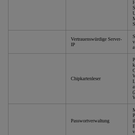
H
S
U
M
S
S
Vertrauenswürdige Server-
v
IP
a
P
k
G
W
Chipkartenleser
L
a
(
W
M
P
Passwortverwaltung
i
E
v