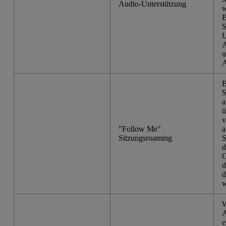
Audio-Unterstützung
w
B
S
U
A
u
A
B
S
a
ü
v
"Follow Me"
a
Sitzungsroaming
S
d
G
d
d
w
W
A
e