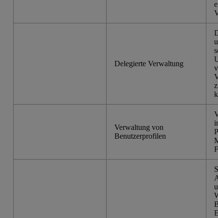
e
V
D
u
s
U
Delegierte Verwaltung
v
V
z
k
V
i
Verwaltung von
P
Benutzerprofilen
M
F
S
A
u
W
B
E