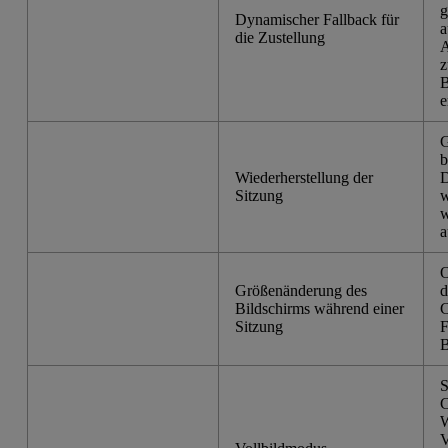
g
Dynamischer Fallback für
a
die Zustellung
A
z
B
e
G
b
Wiederherstellung der
D
Sitzung
w
w
a
O
Größenänderung des
d
Bildschirms während einer
C
Sitzung
F
B
S
C
W
V