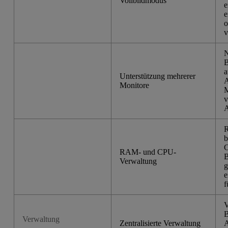
Vollbildmodus
e
e
o
v
N
B
a
Unterstützung mehrerer
A
Monitore
M
v
A
R
b
C
RAM- und CPU-
B
Verwaltung
g
e
f
V
B
Verwaltung
Zentralisierte Verwaltung
A