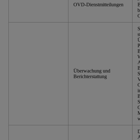
OVD-Dienstmitteilungen
B
b
O
S
s
Ü
P
B
W
A
B
Überwachung und
S
Berichterstattung
V
G
i
B
S
G
M
w
D
A