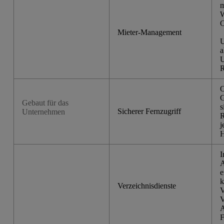
m
W
O
Mieter-Management
U
a
U
R
O
G
Gebaut für das
s
Sicherer Fernzugriff
Unternehmen
R
j
I
A
e
k
Verzeichnisdienste
V
V
A
F