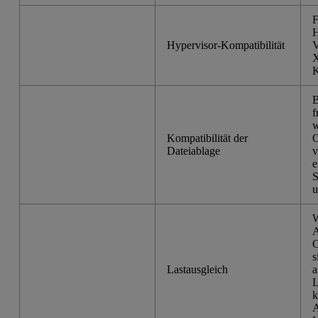
F
H
Hypervisor-Kompatibilität
V
X
K
B
f
w
Kompatibilität der
O
Dateiablage
v
e
S
u
W
A
O
s
Lastausgleich
a
L
k
A