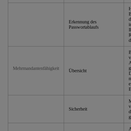
H
B
d
Erkennung des
i
Passwortablaufs
I
R
d
B
v
g
Mehrmandantenfähigkeit
Übersicht
D
m
e
E
M
v
Sicherheit
d
g
A