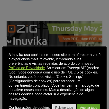
A Inuvika usa cookies em nosso site para oferecer a você
a experiência mais relevante, lembrando suas
preferências e visitas repetidas de acordo com nosso
Política de Privacidade
. Ao clicar em "Accept All" (Aceitar
tudo), você concorda com o uso de TODOS os cookies.
No entanto, você pode visitar "Cookie Settings"
(Configurações de cookies) para fornecer um
consentimento controlado. Você também tem a opção de
desativar esses cookies. Mas a desativação de alguns
desses cookies pode afetar sua experiência de
navegação.
Revolucione o fornecimento de aplicativos e desktops:
Aumente a eficiência e reduza os custos com o 10ZiG e
Configurações de cookies
Rejeitar tudo
Aceitar tudo
o Inuvika OVD