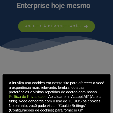
Enterprise hoje mesmo
ASSISTA À DEMONSTRAÇÃO
Licenciamento de 
A Inuvika usa cookies em nosso site para oferecer a você
a experiência mais relevante, lembrando suas
infraestrutura de desktop 
preferências e visitas repetidas de acordo com nosso
Política de Privacidade
. Ao clicar em "Accept All" (Aceitar
virtual em um modelo de 
tudo), você concorda com o uso de TODOS os cookies.
No entanto, você pode visitar "Cookie Settings"
(Configurações de cookies) para fornecer um