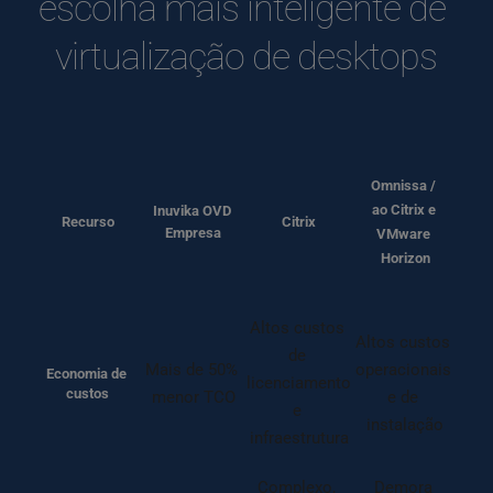
escolha mais inteligente de 
virtualização de desktops
Omnissa / 
ao Citrix e 
Inuvika OVD 
Recurso
Citrix
Empresa
VMware 
Horizon
Altos custos 
Altos custos 
de 
Mais de 50% 
operacionais 
Economia de 
licenciamento 
custos
menor TCO
e de 
e 
instalação
infraestrutura
Complexo, 
Demora 