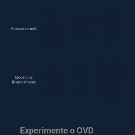
Enterprise 
Requer 
Secure 
Requer um 
configuração 
Gateway 
NetScaler de 
adicional para 
Acesso remoto
incluído, sem 
alto custo
acesso 
necessidade 
seguro
de VPN
Alto custo de 
Preços 
Várias 
licenciamento 
simples para 
edições e 
e dependência 
Modelo de 
licenciamento
usuários 
custos 
do fornecedor 
simultâneos
ocultos
em relação à 
Broadcom
Experimente o OVD 