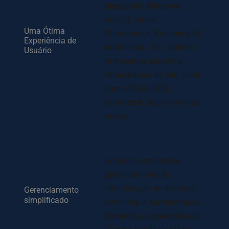
dispositivo Windows, 
macOS, Linux, 
Uma Ótima 
Chromebook, Raspberry Pi, 
Experiência de 
Android ou iOS. Também 
Usuário
oferecemos suporte a 
fornecedores de thin client, 
como 10ZiG, IGEL, 
Stratodesk, Wyse e muitos 
outros
Um único console de 
gerenciamento de 
virtualização de desktops 
Gerenciamento 
simplificado
simplifica a administração, 
tornando as operações de 