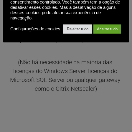
assinatura simples
consentimento controlado. Você também tem a opção de
desativar esses cookies. Mas a desativação de alguns
desses cookies pode afetar sua experiência de
navegação.
Tudo está incluído como padrão - 
tudo que você precisa decidir é por 
Configurações de cookies
Rejeitar tudo
Aceitar tudo
quanto tempo deseja assinar.
(Não há necessidade da maioria das 
licenças do Windows Server, licenças do 
Microsoft SQL Server ou qualquer gateway 
como o Citrix Netscaler)
ON-PREM OU 
NUVEM AUTO-HOSPEDADA