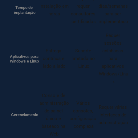
Instalação em 
requer 
dias/semanas 
Tempo de 
implantação
horas
consultores 
para ser 
certificados
implementado
Requer 
sessões 
Entrega 
Suporte 
aninhadas 
Aplicativos para 
contínua e 
limitado ao 
para 
Windows e Linux
lado a lado
Linux
aplicativos 
Windows/Linu
x
Console de 
administração 
Vários 
Requer várias 
de painel 
consoles, 
interfaces de 
Gerenciamento
único e 
configuração 
administração
baseado na 
complexa
Web