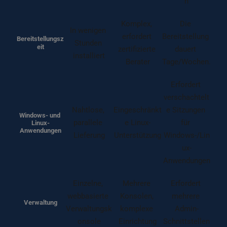
n
Komplex, 
Die 
In wenigen 
erfordert 
Bereitstellung 
Bereitstellungsz
Stunden 
eit
zertifizierte 
dauert 
installiert
Berater
Tage/Wochen.
Erfordert 
verschachtelt
Nahtlose, 
Eingeschränkt
e Sitzungen 
Windows- und 
parallele 
e Linux-
für 
Linux-
Anwendungen
Lieferung
Unterstützung
Windows-/Lin
ux-
Anwendungen
Einzelne, 
Mehrere 
Erfordert 
webbasierte 
Konsolen, 
mehrere 
Verwaltung
Verwaltungsk
komplexe 
Admin-
onsole
Einrichtung
Schnittstellen