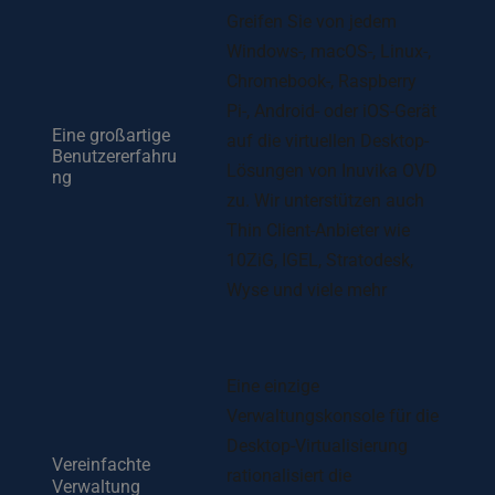
Greifen Sie von jedem 
Windows-, macOS-, Linux-, 
Chromebook-, Raspberry 
Pi-, Android- oder iOS-Gerät 
Eine großartige 
auf die virtuellen Desktop-
Benutzererfahru
Lösungen von Inuvika OVD 
ng
zu. Wir unterstützen auch 
Thin Client-Anbieter wie 
10ZiG, IGEL, Stratodesk, 
Wyse und viele mehr
Eine einzige 
Verwaltungskonsole für die 
Desktop-Virtualisierung 
Vereinfachte 
rationalisiert die 
Verwaltung