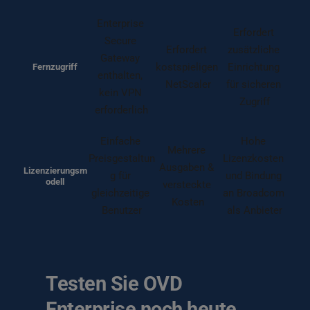
Enterprise 
Erfordert 
Secure 
Erfordert 
zusätzliche 
Gateway 
kostspieligen 
Einrichtung 
Fernzugriff
enthalten, 
NetScaler
für sicheren 
kein VPN 
Zugriff
erforderlich
Einfache 
Hohe 
Mehrere 
Preisgestaltun
Lizenzkosten 
Ausgaben & 
Lizenzierungsm
g für 
und Bindung 
odell
versteckte 
gleichzeitige 
an Broadcom 
Kosten
Benutzer
als Anbieter
Testen Sie OVD 
Enterprise noch heute