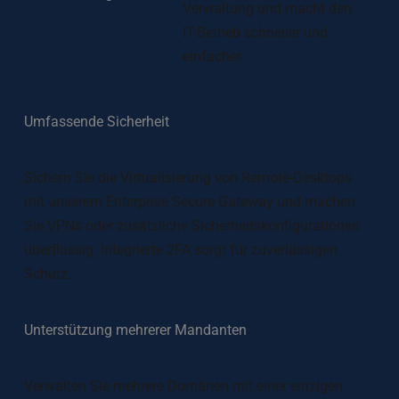
Verwaltung und macht den 
IT-Betrieb schneller und 
einfacher. 
Umfassende Sicherheit
Sichern Sie die Virtualisierung von Remote-Desktops 
mit unserem Enterprise Secure Gateway und machen 
Sie VPNs oder zusätzliche Sicherheitskonfigurationen 
überflüssig. Integrierte 2FA sorgt für zuverlässigen 
Schutz.
Unterstützung mehrerer Mandanten
Verwalten Sie mehrere Domänen mit einer einzigen 