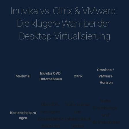
Inuvika vs. Citrix & VMware: 
Die klügere Wahl bei der 
Desktop-Virtualisierung
Omnissa / 
Inuvika OVD 
Merkmal
Citrix
VMware 
Unternehmen
Horizon
Hohe 
Über 50% 
Hohe Lizenz- 
Einrichtungs- 
niedrigere 
und 
Kosteneinsparu
und 
ngen
Gesamtbetrie
Infrastrukturk
Betriebskoste
bskosten
osten