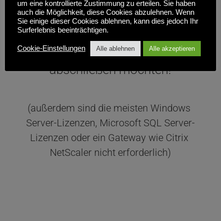
um eine kontrollierte Zustimmung zu erteilen. Sie haben
auch die Möglichkeit, diese Cookies abzulehnen. Wenn
Alles ist standardmäßig inbegriffen 
Sie einige dieser Cookies ablehnen, kann dies jedoch Ihr
Surferlebnis beeinträchtigen.
- Sie müssen nur noch entscheiden, 
Cookie-Einstellungen
Alle ablehnen
Alle akzeptieren
wie lange Sie das Abonnement 
abschließen möchten!
(außerdem sind die meisten Windows 
Server-Lizenzen, Microsoft SQL Server-
Lizenzen oder ein Gateway wie Citrix 
NetScaler nicht erforderlich)
ON-PREM OR 
SELBSTGEHOSTETE CLOUD