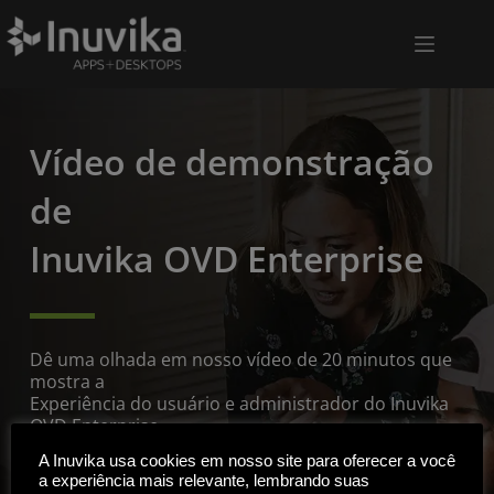
Vídeo de demonstração 
de 
Inuvika OVD Enterprise
Dê uma olhada em nosso vídeo de 20 minutos que 
mostra a 
Experiência do usuário e administrador do Inuvika 
OVD Enterprise.
A Inuvika usa cookies em nosso site para oferecer a você
Se tiver alguma dúvida, entre em contato conosco 
a experiência mais relevante, lembrando suas
enviando 