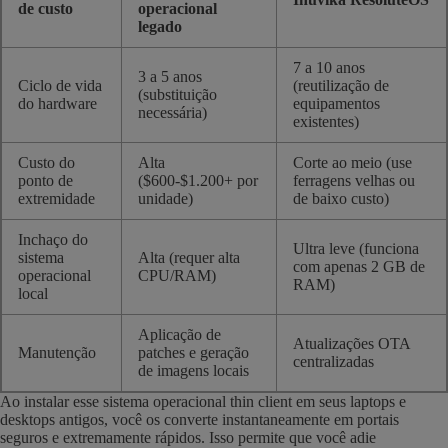
de custo
operacional
legado
7 a 10 anos
3 a 5 anos
Ciclo de vida
(reutilização de
(substituição
do hardware
equipamentos
necessária)
existentes)
Custo do
Alta
Corte ao meio (use
ponto de
($600-$1.200+ por
ferragens velhas ou
extremidade
unidade)
de baixo custo)
Inchaço do
Ultra leve (funciona
sistema
Alta (requer alta
com apenas 2 GB de
operacional
CPU/RAM)
RAM)
local
Aplicação de
Atualizações OTA
Manutenção
patches e geração
centralizadas
de imagens locais
Ao instalar esse sistema operacional thin client em seus laptops e
desktops antigos, você os converte instantaneamente em portais
seguros e extremamente rápidos. Isso permite que você adie