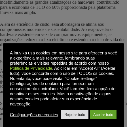
indefinidamente as grandes atualizações de hardware, contribuindo
para a economia de TCO do 60% proporcionada pela plataforma
Inuvika mais ampla.
Além da eficiência de custo, essa abordagem se alinha aos
compromissos modernos de sustentabilidade. Ao reaproveitar o
hardware existente em vez de comprar novos equipamentos, as
organizações reduzem o lixo eletrônico e estendem o ciclo de vida dos
dispositivos, tornando o ResoluteOS uma opção ambientalmente
responsável para os espaços de trabalho de 2026.
A Inuvika usa cookies em nosso site para oferecer a você
a experiência mais relevante, lembrando suas
Seção 2: Segurança na borda: bloqueio por projeto
preferências e visitas repetidas de acordo com nosso
Política de Privacidade
. Ao clicar em "Accept All" (Aceitar
A segurança é o principal motivador das soluções modernas de
tudo), você concorda com o uso de TODOS os cookies.
virtualização de desktops. Embora o data center de backend seja
No entanto, você pode visitar "Cookie Settings"
geralmente seguro, o endpoint é normalmente o elo mais fraco. O
(Configurações de cookies) para fornecer um
ResoluteOS fortalece seu perímetro por meio de uma abordagem
consentimento controlado. Você também tem a opção de
arquitetônica especializada.
desativar esses cookies. Mas a desativação de alguns
desses cookies pode afetar sua experiência de
Sem acesso ao sistema de arquivos local: O ResoluteOS opera com um
navegação.
sistema de arquivos somente leitura. Como nenhum dado é
armazenado localmente no thin client VDI, um dispositivo perdido ou
Configurações de cookies
Rejeitar tudo
Aceitar tudo
roubado não apresenta nenhum risco de exposição de dados.