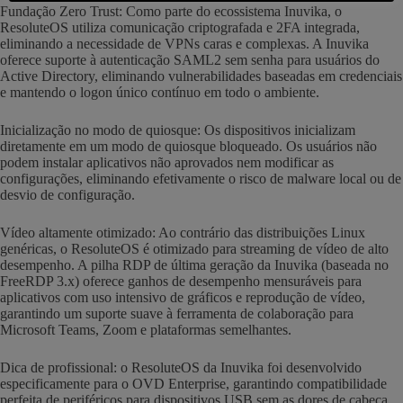
Fundação Zero Trust: Como parte do ecossistema Inuvika, o
ResoluteOS utiliza comunicação criptografada e 2FA integrada,
eliminando a necessidade de VPNs caras e complexas. A Inuvika
oferece suporte à autenticação SAML2 sem senha para usuários do
Active Directory, eliminando vulnerabilidades baseadas em credenciais
e mantendo o logon único contínuo em todo o ambiente.
Inicialização no modo de quiosque: Os dispositivos inicializam
diretamente em um modo de quiosque bloqueado. Os usuários não
podem instalar aplicativos não aprovados nem modificar as
configurações, eliminando efetivamente o risco de malware local ou de
desvio de configuração.
Vídeo altamente otimizado: Ao contrário das distribuições Linux
genéricas, o ResoluteOS é otimizado para streaming de vídeo de alto
desempenho. A pilha RDP de última geração da Inuvika (baseada no
FreeRDP 3.x) oferece ganhos de desempenho mensuráveis para
aplicativos com uso intensivo de gráficos e reprodução de vídeo,
garantindo um suporte suave à ferramenta de colaboração para
Microsoft Teams, Zoom e plataformas semelhantes.
Dica de profissional: o ResoluteOS da Inuvika foi desenvolvido
especificamente para o OVD Enterprise, garantindo compatibilidade
perfeita de periféricos para dispositivos USB sem as dores de cabeça