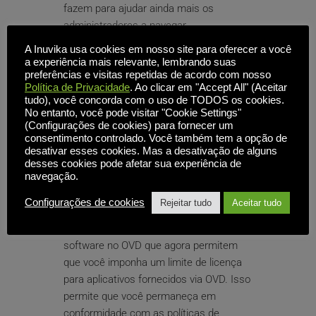
fazem para ajudar ainda mais os 
administradores a navegar.
A Inuvika usa cookies em nosso site para oferecer a você
Alterações em multilocatários
a experiência mais relevante, lembrando suas
preferências e visitas repetidas de acordo com nosso
A visualização global foi removida nesta 
Política de Privacidade
. Ao clicar em "Accept All" (Aceitar
versão. Ela foi substituída por novos 
tudo), você concorda com o uso de TODOS os cookies.
menus suspensos para administradores 
No entanto, você pode visitar "Cookie Settings"
(Configurações de cookies) para fornecer um
globais ou multilocatários em várias 
consentimento controlado. Você também tem a opção de
páginas para permitir que eles filtrem as 
desativar esses cookies. Mas a desativação de alguns
informações exibidas por locatário.
desses cookies pode afetar sua experiência de
navegação.
Aplicação de licenças de software
Configurações de cookies
Rejeitar tudo
Aceitar tudo
Foram feitas alterações na 
funcionalidade de licenciamento de 
software no OVD que agora permitem 
que você imponha um limite de licença 
para aplicativos fornecidos via OVD. Isso 
permite que você permaneça em 
conformidade com as políticas de 