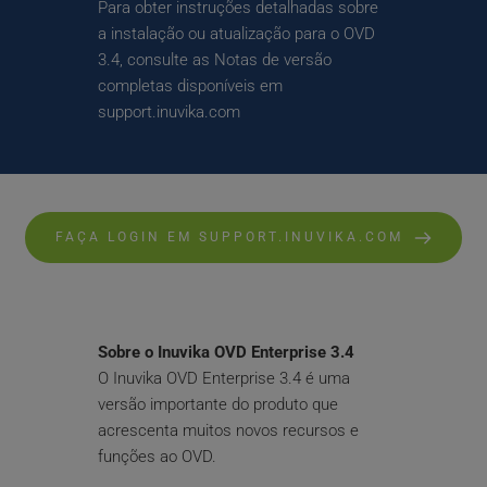
Para obter instruções detalhadas sobre 
a instalação ou atualização para o OVD 
3.4, consulte as Notas de versão 
completas disponíveis em 
support.inuvika.com
FAÇA LOGIN EM SUPPORT.INUVIKA.COM
Sobre o Inuvika OVD Enterprise 3.4
O Inuvika OVD Enterprise 3.4 é uma 
versão importante do produto que 
acrescenta muitos novos recursos e 
funções ao OVD.