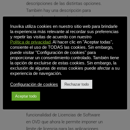
descripciones de las distintas opciones. 
También hay una descripción para 
explicar lo que hacen los ajustes en 
cada página para ayudar aún más a los 
Inuvika utiliza cookies en nuestro sitio web para brindarle
administradores a navegar.
la experiencia más relevante al recordar sus preferencias
y repetir las visitas de acuerdo con nuestro
Política de privacidad
. Al hacer clic en "Aceptar todas",
Cambios en el multiinquilino
consiente el uso de TODAS las cookies. Sin embargo,
En esta versión se ha eliminado la vista 
puede visitar "Configuración de cookies" para
proporcionar un consentimiento controlado. También tiene
global. Se sustituye por nuevos menús 
la opción de excluirse de estas cookies. Sin embargo, la
desplegables para administradores 
exclusión de algunas de estas cookies puede afectar a su
globales o de varios inquilinos en varias 
experiencia de navegación.
páginas que les permiten filtrar la 
Configuración de cookies
Rechazar todo
información mostrada por inquilino.
Aceptar todo
Cumplimiento de licencias de software
Se han realizado cambios en la 
funcionalidad de Licencias de Software 
en OVD que ahora le permite imponer un 
límite de licencia para las aplicaciones 