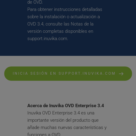
de OVD. 
Para obtener instrucciones detalladas 
sobre la instalación o actualización a 
OVD 3.4, consulte las Notas de la 
versión completas disponibles en 
support.inuvika.com.
INICIA SESIÓN EN SUPPORT.INUVIKA.COM
Acerca de Inuvika OVD Enterprise 3.4
Inuvika OVD Enterprise 3.4 es una 
importante versión del producto que 
añade muchas nuevas características y 
funciones a OVD.