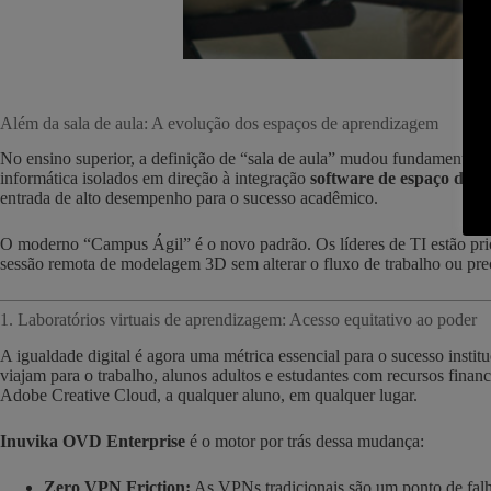
Além da sala de aula: A evolução dos espaços de aprendizagem
No ensino superior, a definição de “sala de aula” mudou fundamentalmen
informática isolados em direção à integração
software de espaço de tr
entrada de alto desempenho para o sucesso acadêmico.
O moderno “Campus Ágil” é o novo padrão. Os líderes de TI estão prio
sessão remota de modelagem 3D sem alterar o fluxo de trabalho ou preci
1. Laboratórios virtuais de aprendizagem: Acesso equitativo ao poder
A igualdade digital é agora uma métrica essencial para o sucesso instit
viajam para o trabalho, alunos adultos e estudantes com recursos fina
Adobe Creative Cloud, a qualquer aluno, em qualquer lugar.
Inuvika OVD Enterprise
é o motor por trás dessa mudança:
Zero VPN Friction:
As VPNs tradicionais são um ponto de falh