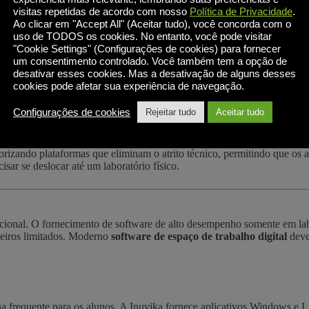
visitas repetidas de acordo com nosso
Política de Privacidade
.
Ao clicar em "Accept All" (Aceitar tudo), você concorda com o
uso de TODOS os cookies. No entanto, você pode visitar
"Cookie Settings" (Configurações de cookies) para fornecer
um consentimento controlado. Você também tem a opção de
desativar esses cookies. Mas a desativação de alguns desses
cookies pode afetar sua experiência de navegação.
te. O aprendizado não é mais um destino; é uma experiência contínua e 
abalho digital
que trata o dispositivo de cada aluno - seja um Chrome
Configurações de cookies
Rejeitar tudo
Aceitar tudo
rizando plataformas que eliminam o atrito técnico, permitindo que os
sar se deslocar até um laboratório físico.
ucional. O fornecimento de software de alto desempenho somente em labor
nceiros limitados. Moderno
software de espaço de trabalho digital
deve
a frequente para os alunos. A Inuvika fornece aplicativos Windows e L