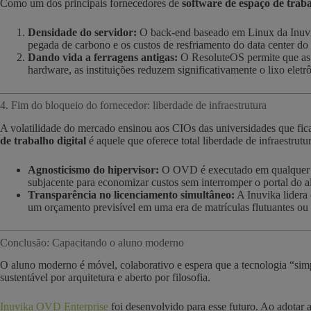
Como um dos principais fornecedores de
software de espaço de traba
Densidade do servidor:
O back-end baseado em Linux da Inuvika
pegada de carbono e os custos de resfriamento do data center d
Dando vida a ferragens antigas:
O ResoluteOS permite que as u
hardware, as instituições reduzem significativamente o lixo eletr
4. Fim do bloqueio do fornecedor: liberdade de infraestrutura
A volatilidade do mercado ensinou aos CIOs das universidades que fic
de trabalho digital
é aquele que oferece total liberdade de infraestrutur
Agnosticismo do hipervisor:
O OVD é executado em qualquer hi
subjacente para economizar custos sem interromper o portal do a
Transparência no licenciamento simultâneo:
A Inuvika lider
um orçamento previsível em uma era de matrículas flutuantes ou
Conclusão: Capacitando o aluno moderno
O aluno moderno é móvel, colaborativo e espera que a tecnologia “simp
sustentável por arquitetura e aberto por filosofia.
Inuvika OVD Enterprise
foi desenvolvido para esse futuro. Ao adotar a