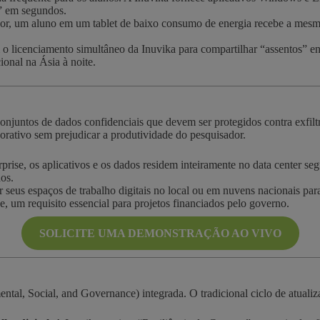
” em segundos.
r, um aluno em um tablet de baixo consumo de energia recebe a mesm
o licenciamento simultâneo da Inuvika para compartilhar “assentos” e
ional na Ásia à noite.
conjuntos de dados confidenciais que devem ser protegidos contra exfil
orativo sem prejudicar a produtividade do pesquisador.
se, os aplicativos e os dados residem inteiramente no data center seg
os.
eus espaços de trabalho digitais no local ou em nuvens nacionais para 
, um requisito essencial para projetos financiados pelo governo.
SOLICITE UMA DEMONSTRAÇÃO AO VIVO
tal, Social, and Governance) integrada. O tradicional ciclo de atualiz