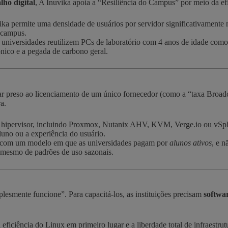
lho digital
, A Inuvika apoia a “Resiliência do Campus” por meio da efi
 permite uma densidade de usuários por servidor significativamente m
o campus.
niversidades reutilizem PCs de laboratório com 4 anos de idade como 
ônico e a pegada de carbono geral.
ar preso ao licenciamento de um único fornecedor (como a “taxa Broad
a.
pervisor, incluindo Proxmox, Nutanix AHV, KVM, Verge.io ou vSphere
luno ou a experiência do usuário.
a com um modelo em que as universidades pagam por
alunos ativos
, e n
 mesmo de padrões de uso sazonais.
lesmente funcione”. Para capacitá-los, as instituições precisam
softwar
 eficiência do Linux em primeiro lugar e a liberdade total de infraestru