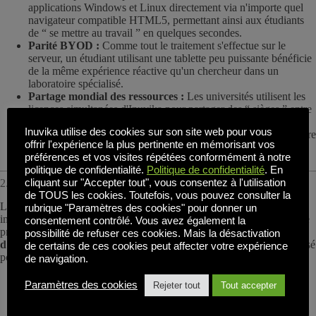
applications Windows et Linux directement via n'importe quel
navigateur compatible HTML5, permettant ainsi aux étudiants
de “ se mettre au travail ” en quelques secondes.
Parité BYOD :
Comme tout le traitement s'effectue sur le
serveur, un étudiant utilisant une tablette peu puissante bénéficie
de la même expérience réactive qu'un chercheur dans un
laboratoire spécialisé.
Partage mondial des ressources :
Les universités utilisent les
licences simultanées d'Inuvika pour partager des “ sièges ” entre
différents fuseaux horaires, garantissant ainsi qu'une licence
Inuvika utilise des cookies sur son site web pour vous
CAO payée en Amérique du Nord pendant la journée puisse être
offrir l'expérience la plus pertinente en mémorisant vos
utilisée par un étudiant international en Asie pendant la nuit.
préférences et vos visites répétées conformément à notre
politique de confidentialité.
Politique de confidentialité
. En
cliquant sur "Accepter tout", vous consentez à l'utilisation
2. Favoriser la recherche collaborative sécurisée
de TOUS les cookies. Toutefois, vous pouvez consulter la
La recherche est le moteur de l'enseignement supérieur, mais elle
rubrique "Paramètres des cookies" pour donner un
implique souvent des ensembles de données sensibles qui doivent être
consentement contrôlé. Vous avez également la
protégés contre l'exfiltration et l'accès non autorisé. Efficace
logiciel
possibilité de refuser ces cookies. Mais la désactivation
d'espace de travail numérique
doit fournir un “ bac à sable ” sécurisé
de certains de ces cookies peut affecter votre expérience
pour le travail collaboratif sans nuire à la productivité du chercheur.
de navigation.
Paramètres des cookies
Rejeter tout
Tout accepter
Isolation des données sensibles :
Avec Inuvika OVD
Enterprise, les applications et les données résident entièrement
dans le centre de données sécurisé. Aucun fichier n'est jamais