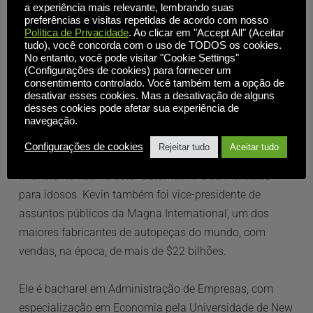
a experiência mais relevante, lembrando suas
preferências e visitas repetidas de acordo com nosso
Kevin tem mais de uma década como CEO e mais 20 
Política de Privacidade
. Ao clicar em "Accept All" (Aceitar
anos de experiência em consultoria a empresas do 
tudo), você concorda com o uso de TODOS os cookies.
No entanto, você pode visitar "Cookie Settings"
setor de tecnologia, incluindo uma empresa pública que 
(Configurações de cookies) para fornecer um
era a maior revendedora Citrix da América do Norte.
consentimento controlado. Você também tem a opção de
desativar esses cookies. Mas a desativação de alguns
desses cookies pode afetar sua experiência de
Antes de ingressar na Inuvika, ele foi presidente da Link 
navegação.
Strategies, uma empresa de consultoria sediada em 
Configurações de cookies
Rejeitar tudo
Aceitar tudo
Toronto, onde atuou como consultor em grandes 
financiamentos no setor automotivo e de moradias 
para idosos. Kevin também foi vice-presidente de 
assuntos públicos da Magna International, um dos 
maiores fabricantes de autopeças do mundo, com 
vendas, na época, de mais de $22 bilhões.
Ele é bacharel em Administração de Empresas, com 
especialização em Economia pela Universidade de New 