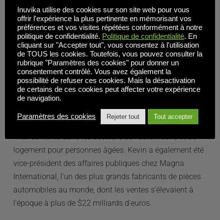
Inuvika utilise des cookies sur son site web pour vous
Kevin a plus de dix ans d'expérience en tant que PDG et 
offrir l'expérience la plus pertinente en mémorisant vos
préférences et vos visites répétées conformément à notre
vingt ans d'expérience dans le conseil aux entreprises 
politique de confidentialité.
Politique de confidentialité
. En
du secteur technologique, y compris une entreprise 
cliquant sur "Accepter tout", vous consentez à l'utilisation
de TOUS les cookies. Toutefois, vous pouvez consulter la
publique qui était le plus grand revendeur Citrix 
rubrique "Paramètres des cookies" pour donner un
d'Amérique du Nord.
consentement contrôlé. Vous avez également la
possibilité de refuser ces cookies. Mais la désactivation
de certains de ces cookies peut affecter votre expérience
Avant de rejoindre Inuvika, il était président de Link 
de navigation.
Strategies, une société de conseil basée à Toronto, où il 
Paramètres des cookies
Rejeter tout
Tout accepter
a agi en tant que consultant dans le cadre d'importants 
financements dans les secteurs de l'automobile et du 
logement pour personnes âgées. Kevin a également été 
vice-président des affaires publiques chez Magna 
International, l'un des plus grands fabricants de pièces 
automobiles au monde, dont les ventes s'élevaient à 
l'époque à plus de $22 milliards d'euros.