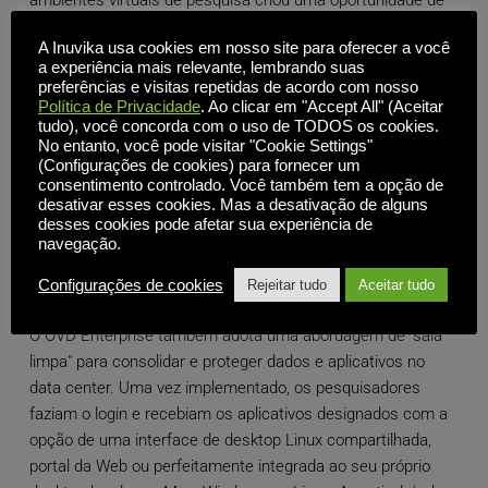
ambientes virtuais de pesquisa criou uma oportunidade de
concretizar a visão da equipe, além de consolidar o acesso
A Inuvika usa cookies em nosso site para oferecer a você
dos pesquisadores aos aplicativos.
a experiência mais relevante, lembrando suas
preferências e visitas repetidas de acordo com nosso
O OVD Enterprise oferece suporte aos aplicativos baseados
Política de Privacidade
. Ao clicar em "Accept All" (Aceitar
tudo), você concorda com o uso de TODOS os cookies.
em Windows e Linux, exigidos pelos pesquisadores, a um
No entanto, você pode visitar "Cookie Settings"
custo muito menor do que as soluções concorrentes, como
(Configurações de cookies) para fornecer um
o VMware Horizon.
consentimento controlado. Você também tem a opção de
desativar esses cookies. Mas a desativação de alguns
desses cookies pode afetar sua experiência de
"Quando analisamos as outras soluções no mercado, elas
navegação.
não conseguiam oferecer o valor por dinheiro que o OVD
oferecia."
Dr. M.D. Sharma
Configurações de cookies
Rejeitar tudo
Aceitar tudo
O OVD Enterprise também adota uma abordagem de "sala
limpa" para consolidar e proteger dados e aplicativos no
data center. Uma vez implementado, os pesquisadores
faziam o login e recebiam os aplicativos designados com a
opção de uma interface de desktop Linux compartilhada,
portal da Web ou perfeitamente integrada ao seu próprio