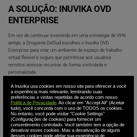
A SOLUÇÃO: INUVIKA OVD
ENTERPRISE
Em vez de continuar investindo em uma estratégia de VPN
antiga, a Droguería DelSud escolheu o Inuvika OVD
Enterprise para criar um ambiente de espaço de trabalho
virtual flexível e seguro que permitisse aos usuários
remotos acessar recursos de forma controlada e
personalizada.
Ao implementar um ambiente de espaço de trabalho virtual,
A Inuvika usa cookies em nosso site para oferecer a você
a experiência mais relevante, lembrando suas
a Droguería DelSud criou com sucesso o acesso em
preferências e visitas repetidas de acordo com nosso
camadas, com base nas funções do usuário e nos casos de
Política de Privacidade
. Ao clicar em "Accept All" (Aceitar
uso. A solução foi validada pela equipe tanto no local quanto
tudo), você concorda com o uso de TODOS os cookies.
No entanto, você pode visitar "Cookie Settings"
na nuvem, demonstrando valor imediato e confiança de que
(Configurações de cookies) para fornecer um
poderia evoluir com a estratégia da empresa de priorizar a
consentimento controlado. Você também tem a opção de
nuvem.
desativar esses cookies. Mas a desativação de alguns
desses cookies pode afetar sua experiência de