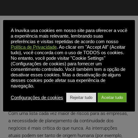
A Inuvika usa cookies em nosso site para oferecer a você
a experiência mais relevante, lembrando suas
preferências e visitas repetidas de acordo com nosso
Política de Privacidade
. Ao clicar em "Accept All" (Aceitar
tudo), você concorda com o uso de TODOS os cookies.
No entanto, você pode visitar "Cookie Settings"
(Configurações de cookies) para fornecer um
consentimento controlado. Você também tem a opção de
desativar esses cookies. Mas a desativação de alguns
desses cookies pode afetar sua experiência de
navegação.
Documentos técnicos
Configurações de cookies
Rejeitar tudo
Aceitar tudo
Com uma lista cada vez maior de riscos para as empresas,
a necessidade de planejamento da continuidade dos
negócios é mais crítica do que nunca. As interrupções
atuais podem ser tanto de origem humana (por exemplo,